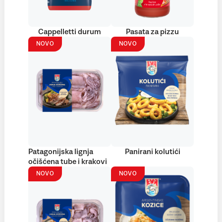
Cappelletti durum
Pasata za pizzu
NOVO
NOVO
Patagonijska lignja
Panirani kolutići
očišćena tube i krakovi
NOVO
NOVO