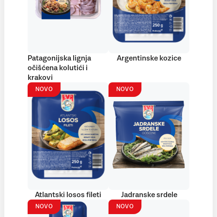
Patagonijska lignja
Argentinske kozice
očišćena kolutići i
krakovi
NOVO
NOVO
Atlantski losos fileti
Jadranske srdele
NOVO
NOVO