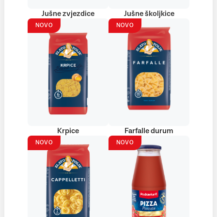
Jušne zvjezdice
Jušne školjkice
NOVO
NOVO
Krpice
Farfalle durum
NOVO
NOVO