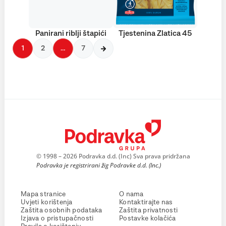
Panirani riblji štapići
Tjestenina Zlatica 45
1
2
…
7
© 1998 – 2026 Podravka d.d. (Inc) Sva prava pridržana
Podravka je registrirani žig Podravke d.d. (Inc.)
Mapa stranice
O nama
Uvjeti korištenja
Kontaktirajte nas
Zaštita osobnih podataka
Zaštita privatnosti
Izjava o pristupačnosti
Postavke kolačića