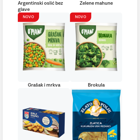
Argentinski oslić bez
Zelene mahune
glave
NOVO
NOVO
Grašak i mrkva
Brokula