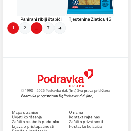
Panirani riblji štapići
Tjestenina Zlatica 45
1
2
…
7
© 1998 – 2026 Podravka d.d. (Inc) Sva prava pridržana
Podravka je registrirani žig Podravke d.d. (Inc.)
Mapa stranice
O nama
Uvjeti korištenja
Kontaktirajte nas
Zaštita osobnih podataka
Zaštita privatnosti
Izjava o pristupačnosti
Postavke kolačića