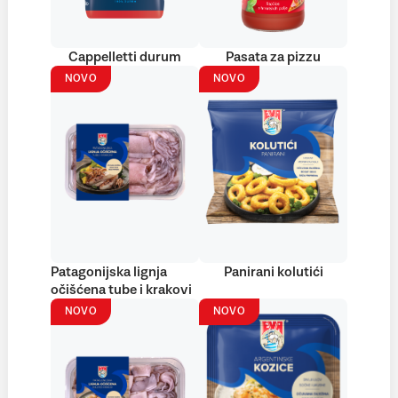
Cappelletti durum
Pasata za pizzu
NOVO
NOVO
Patagonijska lignja
Panirani kolutići
očišćena tube i krakovi
NOVO
NOVO