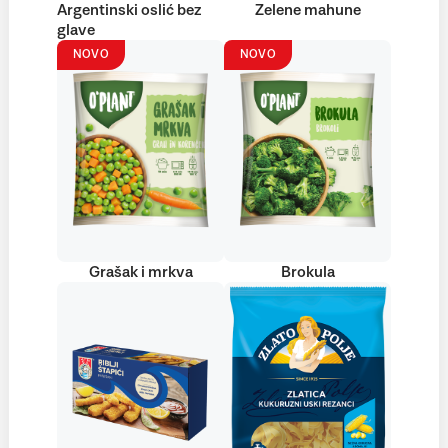
Argentinski oslić bez
Zelene mahune
glave
NOVO
NOVO
Grašak i mrkva
Brokula