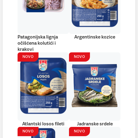
Patagonijska lignja
Argentinske kozice
očišćena kolutići i
krakovi
NOVO
NOVO
Atlantski losos fileti
Jadranske srdele
NOVO
NOVO