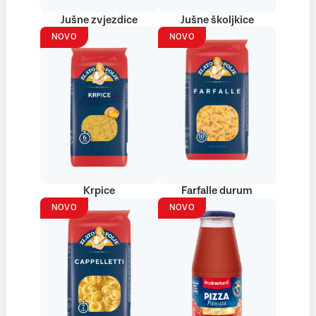
Jušne zvjezdice
Jušne školjkice
NOVO
NOVO
Krpice
Farfalle durum
NOVO
NOVO