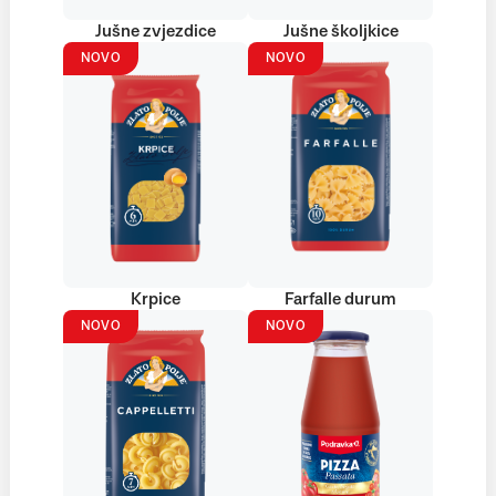
Jušne zvjezdice
Jušne školjkice
NOVO
NOVO
Krpice
Farfalle durum
NOVO
NOVO