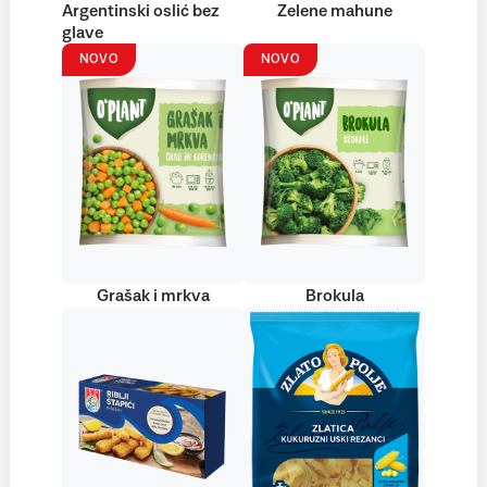
Argentinski oslić bez
Zelene mahune
glave
NOVO
NOVO
Grašak i mrkva
Brokula