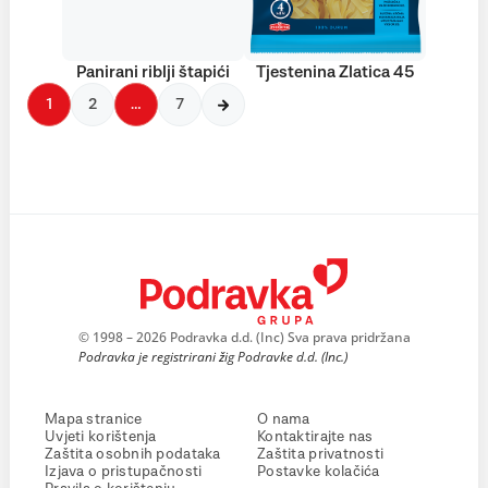
Panirani riblji štapići
Tjestenina Zlatica 45
1
2
…
7
© 1998 – 2026 Podravka d.d. (Inc) Sva prava pridržana
Podravka je registrirani žig Podravke d.d. (Inc.)
Mapa stranice
O nama
Uvjeti korištenja
Kontaktirajte nas
Zaštita osobnih podataka
Zaštita privatnosti
Izjava o pristupačnosti
Postavke kolačića