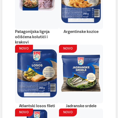
Patagonijska lignja
Argentinske kozice
očišćena kolutići i
krakovi
NOVO
NOVO
Atlantski losos fileti
Jadranske srdele
NOVO
NOVO