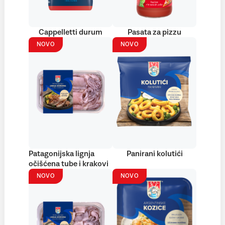
Cappelletti durum
Pasata za pizzu
NOVO
NOVO
Patagonijska lignja
Panirani kolutići
očišćena tube i krakovi
NOVO
NOVO