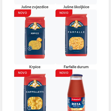
Jušne zvjezdice
Jušne školjkice
NOVO
NOVO
Krpice
Farfalle durum
NOVO
NOVO