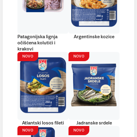
Patagonijska lignja
Argentinske kozice
očišćena kolutići i
krakovi
NOVO
NOVO
Atlantski losos fileti
Jadranske srdele
NOVO
NOVO