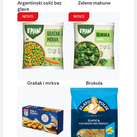
Argentinski oslić bez
Zelene mahune
glave
NOVO
NOVO
Grašak i mrkva
Brokula