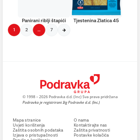
Panirani riblji štapići
Tjestenina Zlatica 45
1
2
…
7
© 1998 – 2026 Podravka d.d. (Inc) Sva prava pridržana
Podravka je registrirani žig Podravke d.d. (Inc.)
Mapa stranice
O nama
Uvjeti korištenja
Kontaktirajte nas
Zaštita osobnih podataka
Zaštita privatnosti
Izjava o pristupačnosti
Postavke kolačića