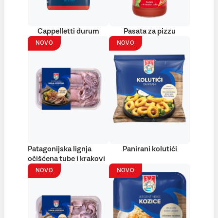
Cappelletti durum
Pasata za pizzu
NOVO
NOVO
Patagonijska lignja
Panirani kolutići
očišćena tube i krakovi
NOVO
NOVO