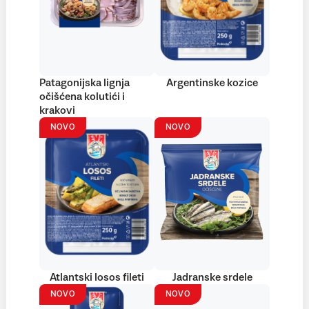
Patagonijska lignja
Argentinske kozice
očišćena kolutići i
krakovi
NOVO
NOVO
Atlantski losos fileti
Jadranske srdele
NOVO
NOVO