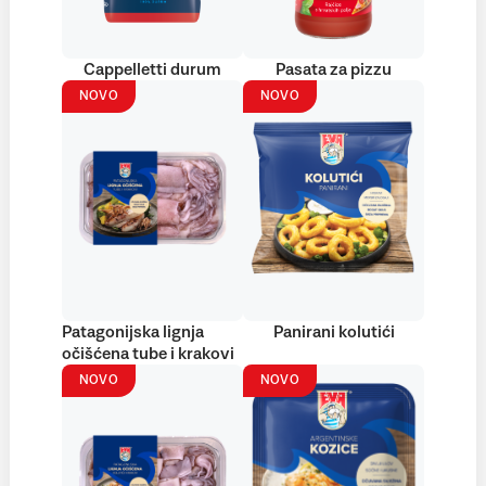
Cappelletti durum
Pasata za pizzu
NOVO
NOVO
Patagonijska lignja
Panirani kolutići
očišćena tube i krakovi
NOVO
NOVO