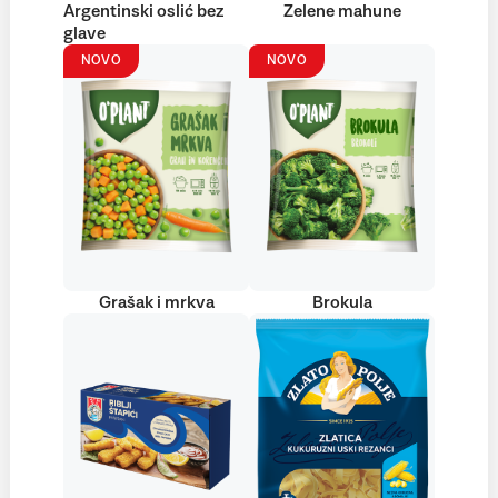
Argentinski oslić bez
Zelene mahune
glave
NOVO
NOVO
Grašak i mrkva
Brokula