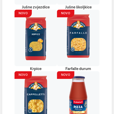
Jušne zvjezdice
Jušne školjkice
NOVO
NOVO
Krpice
Farfalle durum
NOVO
NOVO