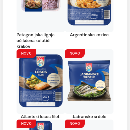
Patagonijska lignja
Argentinske kozice
očišćena kolutići i
krakovi
NOVO
NOVO
Atlantski losos fileti
Jadranske srdele
NOVO
NOVO