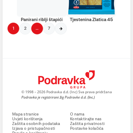
Panirani riblji štapići
Tjestenina Zlatica 45
1
2
…
7
© 1998 – 2026 Podravka d.d. (Inc) Sva prava pridržana
Podravka je registrirani žig Podravke d.d. (Inc.)
Mapa stranice
O nama
Uvjeti korištenja
Kontaktirajte nas
Zaštita osobnih podataka
Zaštita privatnosti
Izjava o pristupačnosti
Postavke kolačića