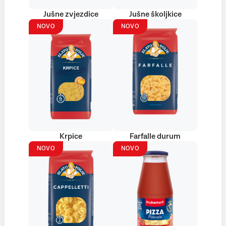
Jušne zvjezdice
Jušne školjkice
NOVO
NOVO
Krpice
Farfalle durum
NOVO
NOVO