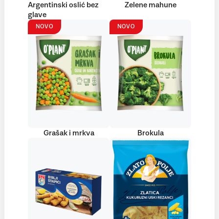
Argentinski oslić bez
Zelene mahune
glave
NOVO
NOVO
Grašak i mrkva
Brokula