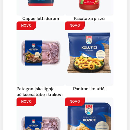
Cappelletti durum
Pasata za pizzu
NOVO
NOVO
Patagonijska lignja
Panirani kolutići
očišćena tube i krakovi
NOVO
NOVO