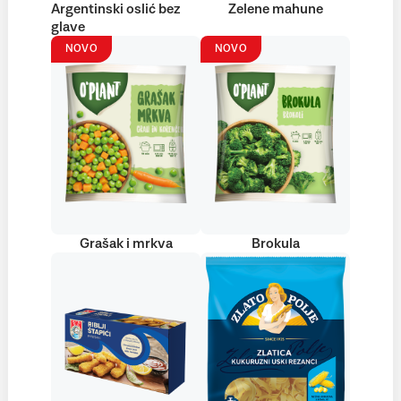
Argentinski oslić bez
Zelene mahune
glave
NOVO
NOVO
Grašak i mrkva
Brokula