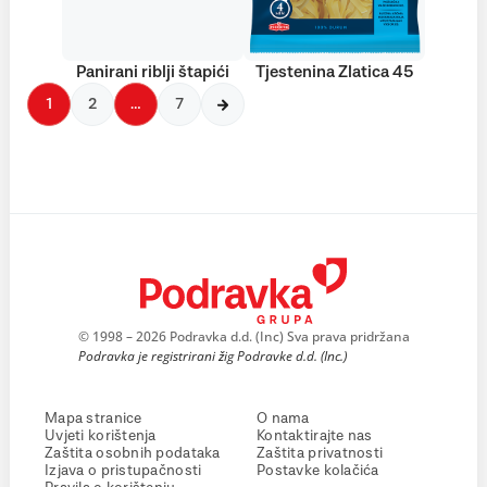
Panirani riblji štapići
Tjestenina Zlatica 45
1
2
…
7
© 1998 – 2026 Podravka d.d. (Inc) Sva prava pridržana
Podravka je registrirani žig Podravke d.d. (Inc.)
Mapa stranice
O nama
Uvjeti korištenja
Kontaktirajte nas
Zaštita osobnih podataka
Zaštita privatnosti
Izjava o pristupačnosti
Postavke kolačića