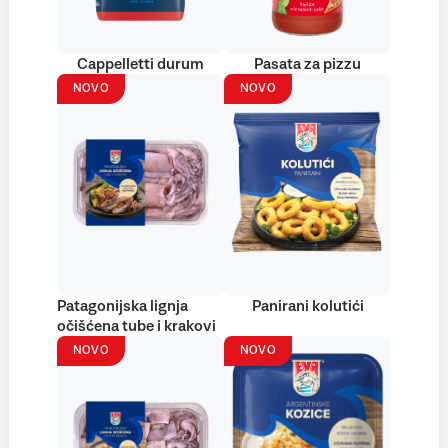
Cappelletti durum
Pasata za pizzu
NOVO
NOVO
Patagonijska lignja
Panirani kolutići
očišćena tube i krakovi
NOVO
NOVO