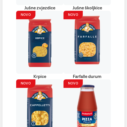
Jušne zvjezdice
Jušne školjkice
NOVO
NOVO
Krpice
Farfalle durum
NOVO
NOVO