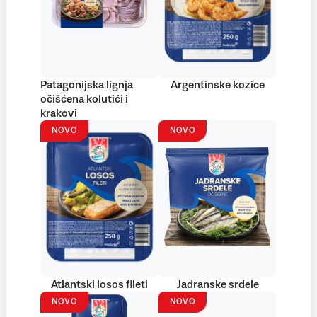
Patagonijska lignja
Argentinske kozice
očišćena kolutići i
krakovi
NOVO
NOVO
Atlantski losos fileti
Jadranske srdele
NOVO
NOVO