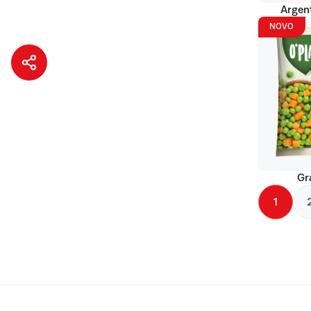
Argent
NOVO
Gr
1