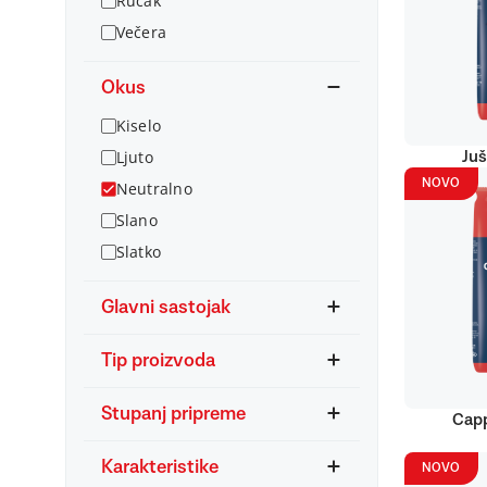
Ručak
Večera
Okus
Kiselo
Ljuto
Juš
NOVO
Neutralno
Slano
Slatko
Glavni sastojak
Tip proizvoda
Stupanj pripreme
Capp
Karakteristike
NOVO