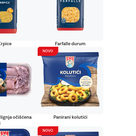
Krpice
Farfalle durum
NOVO
lignja očišćena
Panirani kolutići
i
NOVO