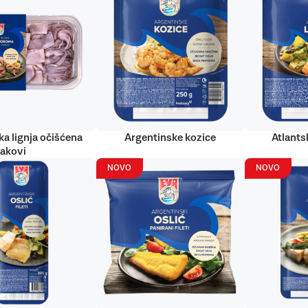
ka lignja očišćena
Argentinske kozice
Atlantsk
rakovi
NOVO
NOVO