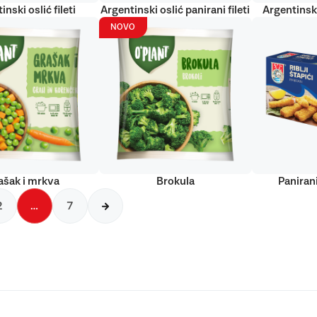
inski oslić fileti
Argentinski oslić panirani fileti
Argentinski
NOVO
ašak i mrkva
Brokula
Panirani
2
…
7