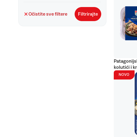
Očistite sve filtere
Filtrirajte
Patagonijs
kolutići i k
NOVO