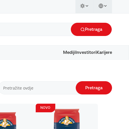
Pretraga
Mediji
Investitori
Karijere
Pretraga
NOVO