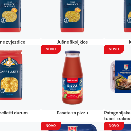
ne zvjezdice
Jušne školjkice
NOVO
NOVO
elletti durum
Pasata za pizzu
Patagonijska 
tube i krakov
NOVO
NOVO