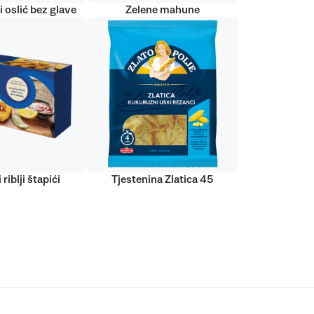
 oslić bez glave
Zelene mahune
 riblji štapići
Tjestenina Zlatica 45