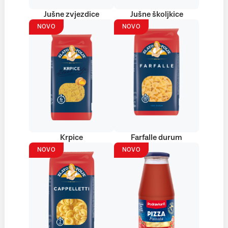
Jušne zvjezdice
Jušne školjkice
NOVO
NOVO
Krpice
Farfalle durum
NOVO
NOVO