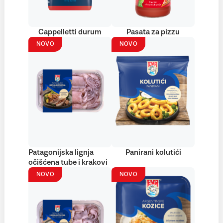
Cappelletti durum
Pasata za pizzu
NOVO
NOVO
Patagonijska lignja
Panirani kolutići
očišćena tube i krakovi
NOVO
NOVO