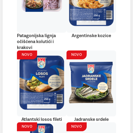
Patagonijska lignja
Argentinske kozice
očišćena kolutići i
krakovi
NOVO
NOVO
Atlantski losos fileti
Jadranske srdele
NOVO
NOVO