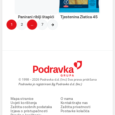
Panirani riblji štapići
Tjestenina Zlatica 45
1
2
…
7
© 1998 – 2026 Podravka d.d. (Inc) Sva prava pridržana
Podravka je registrirani žig Podravke d.d. (Inc.)
Mapa stranice
O nama
Uvjeti korištenja
Kontaktirajte nas
Zaštita osobnih podataka
Zaštita privatnosti
Izjava o pristupačnosti
Postavke kolačića