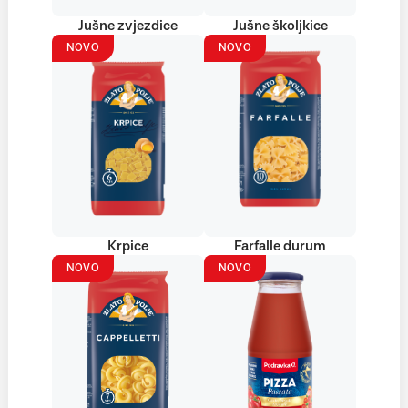
Jušne zvjezdice
Jušne školjkice
NOVO
NOVO
Krpice
Farfalle durum
NOVO
NOVO