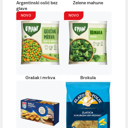
Argentinski oslić bez
Zelene mahune
glave
NOVO
NOVO
Grašak i mrkva
Brokula