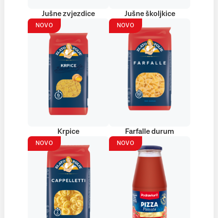
Jušne zvjezdice
Jušne školjkice
NOVO
NOVO
Krpice
Farfalle durum
NOVO
NOVO