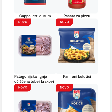
Cappelletti durum
Pasata za pizzu
NOVO
NOVO
Patagonijska lignja
Panirani kolutići
očišćena tube i krakovi
NOVO
NOVO