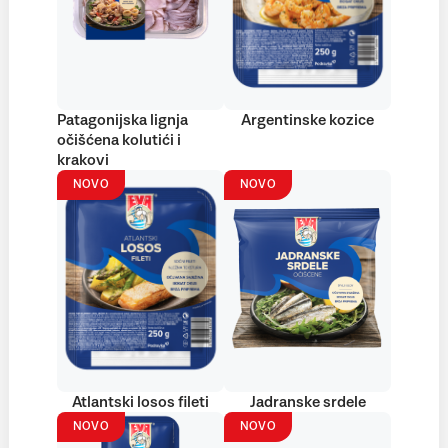
Patagonijska lignja
Argentinske kozice
očišćena kolutići i
krakovi
NOVO
NOVO
Atlantski losos fileti
Jadranske srdele
NOVO
NOVO