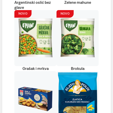
Argentinski oslić bez
Zelene mahune
glave
NOVO
NOVO
Grašak i mrkva
Brokula