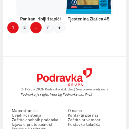
Panirani riblji štapići
Tjestenina Zlatica 45
1
2
…
7
© 1998 – 2026 Podravka d.d. (Inc) Sva prava pridržana
Podravka je registrirani žig Podravke d.d. (Inc.)
Mapa stranice
O nama
Uvjeti korištenja
Kontaktirajte nas
Zaštita osobnih podataka
Zaštita privatnosti
Izjava o pristupačnosti
Postavke kolačića