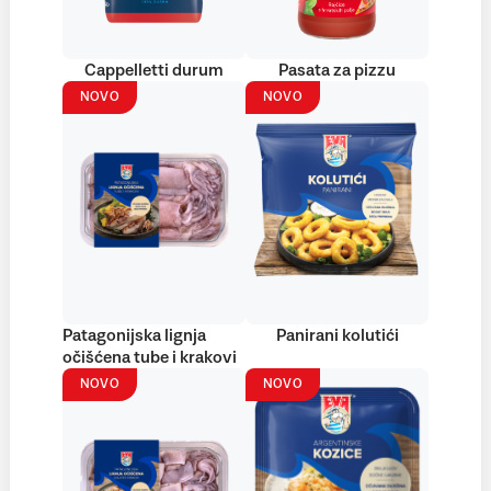
Cappelletti durum
Pasata za pizzu
NOVO
NOVO
Patagonijska lignja
Panirani kolutići
očišćena tube i krakovi
NOVO
NOVO