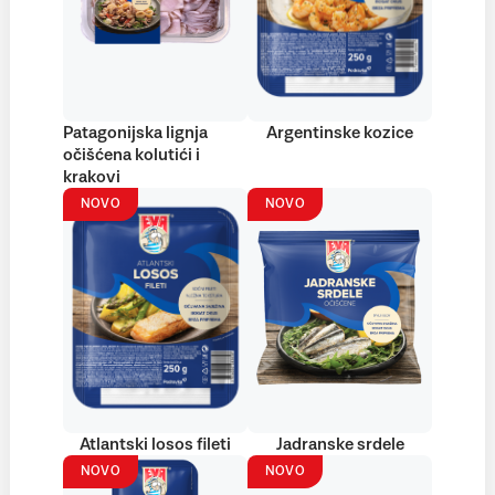
Patagonijska lignja
Argentinske kozice
očišćena kolutići i
krakovi
NOVO
NOVO
Atlantski losos fileti
Jadranske srdele
NOVO
NOVO