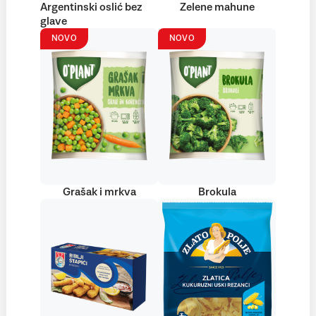
Argentinski oslić bez
Zelene mahune
glave
NOVO
NOVO
Grašak i mrkva
Brokula