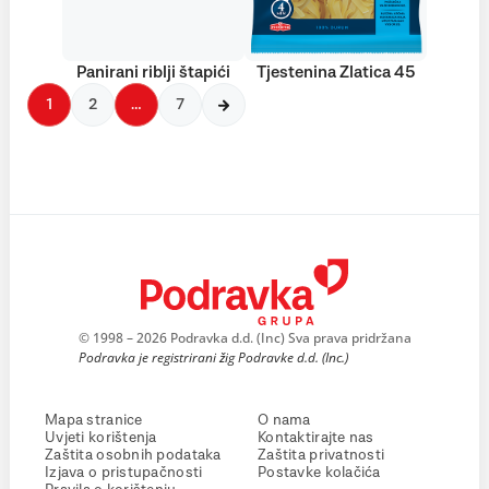
Panirani riblji štapići
Tjestenina Zlatica 45
1
2
…
7
© 1998 – 2026 Podravka d.d. (Inc) Sva prava pridržana
Podravka je registrirani žig Podravke d.d. (Inc.)
Mapa stranice
O nama
Uvjeti korištenja
Kontaktirajte nas
Zaštita osobnih podataka
Zaštita privatnosti
Izjava o pristupačnosti
Postavke kolačića