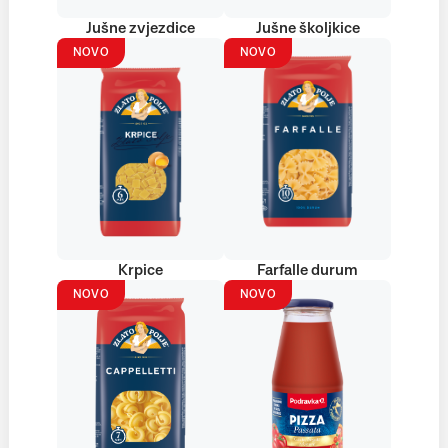
Jušne zvjezdice
Jušne školjkice
NOVO
NOVO
Krpice
Farfalle durum
NOVO
NOVO