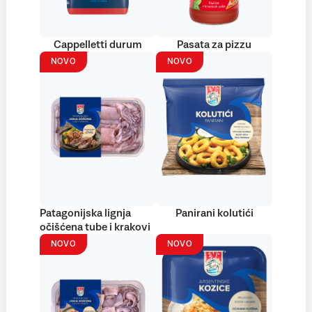
Cappelletti durum
Pasata za pizzu
NOVO
NOVO
Patagonijska lignja
Panirani kolutići
očišćena tube i krakovi
NOVO
NOVO