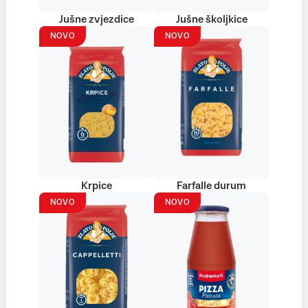
Jušne zvjezdice
Jušne školjkice
NOVO
NOVO
Krpice
Farfalle durum
NOVO
NOVO