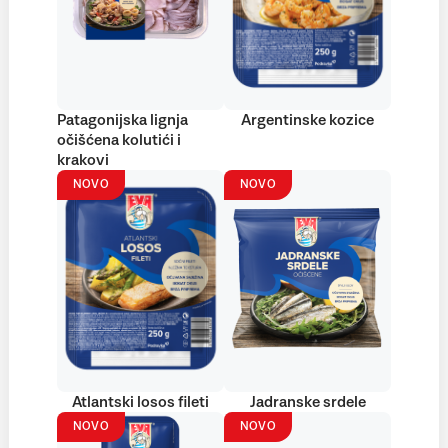
Patagonijska lignja
Argentinske kozice
očišćena kolutići i
krakovi
NOVO
NOVO
Atlantski losos fileti
Jadranske srdele
NOVO
NOVO