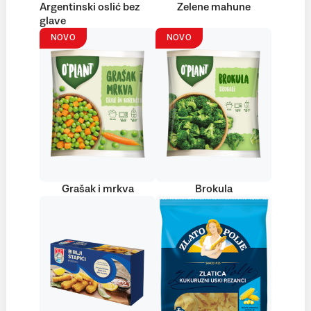
Argentinski oslić bez
Zelene mahune
glave
NOVO
NOVO
Grašak i mrkva
Brokula