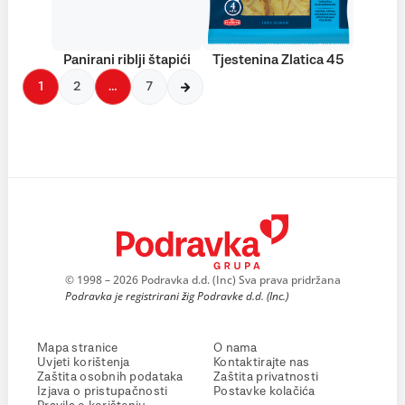
Panirani riblji štapići
Tjestenina Zlatica 45
1
2
…
7
© 1998 – 2026 Podravka d.d. (Inc) Sva prava pridržana
Podravka je registrirani žig Podravke d.d. (Inc.)
Mapa stranice
O nama
Uvjeti korištenja
Kontaktirajte nas
Zaštita osobnih podataka
Zaštita privatnosti
Izjava o pristupačnosti
Postavke kolačića