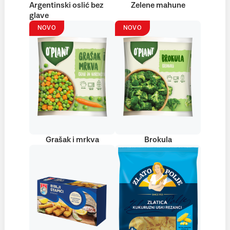
Argentinski oslić bez
Zelene mahune
glave
NOVO
NOVO
Grašak i mrkva
Brokula