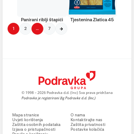
Panirani riblji štapići
Tjestenina Zlatica 45
1
2
…
7
© 1998 – 2026 Podravka d.d. (Inc) Sva prava pridržana
Podravka je registrirani žig Podravke d.d. (Inc.)
Mapa stranice
O nama
Uvjeti korištenja
Kontaktirajte nas
Zaštita osobnih podataka
Zaštita privatnosti
Izjava o pristupačnosti
Postavke kolačića