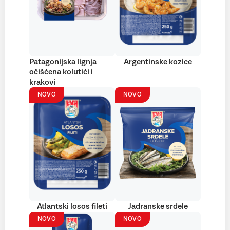
Patagonijska lignja
Argentinske kozice
očišćena kolutići i
krakovi
NOVO
NOVO
Atlantski losos fileti
Jadranske srdele
NOVO
NOVO