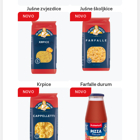
Jušne zvjezdice
Jušne školjkice
NOVO
NOVO
Krpice
Farfalle durum
NOVO
NOVO