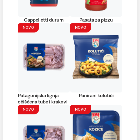
Cappelletti durum
Pasata za pizzu
NOVO
NOVO
Patagonijska lignja
Panirani kolutići
očišćena tube i krakovi
NOVO
NOVO