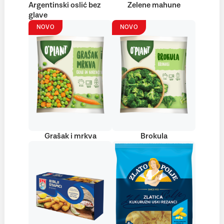
Argentinski oslić bez
Zelene mahune
glave
NOVO
NOVO
Grašak i mrkva
Brokula