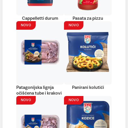
Cappelletti durum
Pasata za pizzu
NOVO
NOVO
Patagonijska lignja
Panirani kolutići
očišćena tube i krakovi
NOVO
NOVO