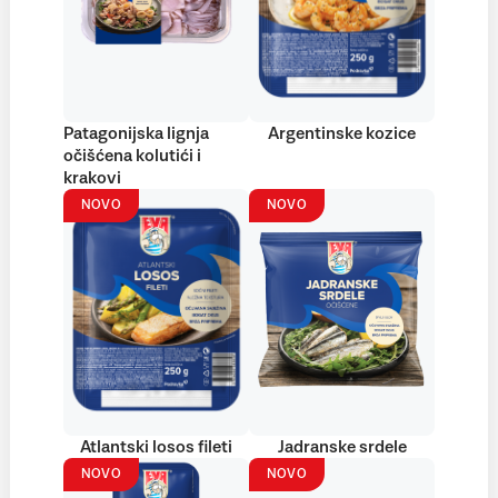
Patagonijska lignja
Argentinske kozice
očišćena kolutići i
krakovi
NOVO
NOVO
Atlantski losos fileti
Jadranske srdele
NOVO
NOVO