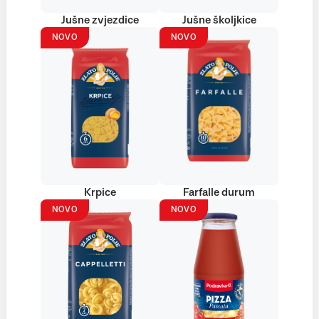
Jušne zvjezdice
Jušne školjkice
NOVO
NOVO
Krpice
Farfalle durum
NOVO
NOVO