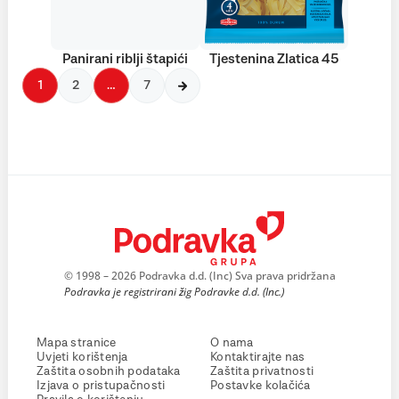
Panirani riblji štapići
Tjestenina Zlatica 45
1
2
…
7
© 1998 – 2026 Podravka d.d. (Inc) Sva prava pridržana
Podravka je registrirani žig Podravke d.d. (Inc.)
Mapa stranice
O nama
Uvjeti korištenja
Kontaktirajte nas
Zaštita osobnih podataka
Zaštita privatnosti
Izjava o pristupačnosti
Postavke kolačića