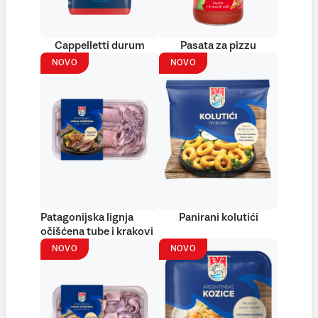
Cappelletti durum
Pasata za pizzu
NOVO
NOVO
Patagonijska lignja
Panirani kolutići
očišćena tube i krakovi
NOVO
NOVO