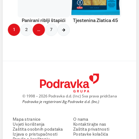
Panirani riblji štapići
Tjestenina Zlatica 45
1
2
…
7
© 1998 – 2026 Podravka d.d. (Inc) Sva prava pridržana
Podravka je registrirani žig Podravke d.d. (Inc.)
Mapa stranice
O nama
Uvjeti korištenja
Kontaktirajte nas
Zaštita osobnih podataka
Zaštita privatnosti
Izjava o pristupačnosti
Postavke kolačića