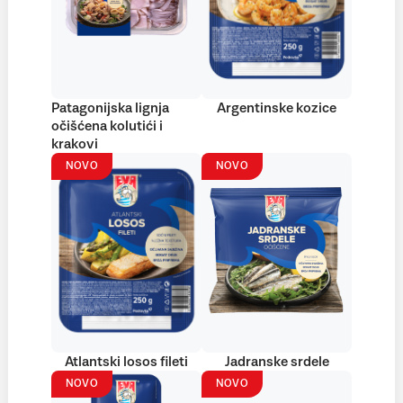
Patagonijska lignja
Argentinske kozice
očišćena kolutići i
krakovi
NOVO
NOVO
Atlantski losos fileti
Jadranske srdele
NOVO
NOVO