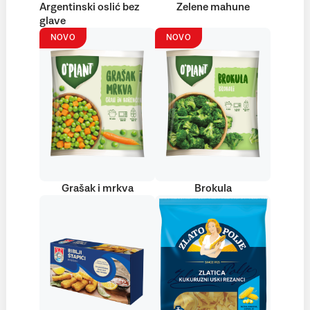
Argentinski oslić bez
Zelene mahune
glave
NOVO
NOVO
Grašak i mrkva
Brokula