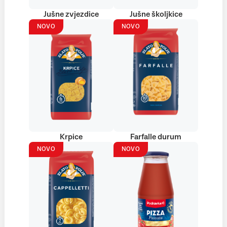
Jušne zvjezdice
Jušne školjkice
NOVO
NOVO
Krpice
Farfalle durum
NOVO
NOVO