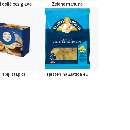
 oslić bez glave
Zelene mahune
 riblji štapići
Tjestenina Zlatica 45