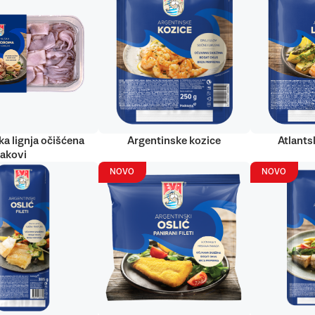
ka lignja očišćena
Argentinske kozice
Atlantsk
rakovi
NOVO
NOVO