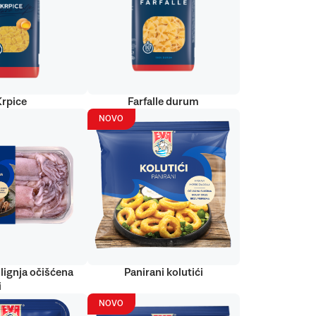
Krpice
Farfalle durum
NOVO
lignja očišćena
Panirani kolutići
i
NOVO