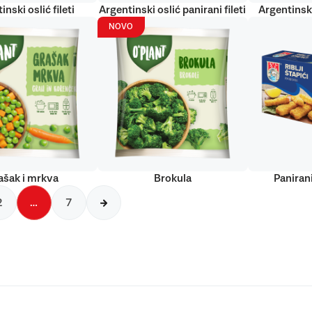
inski oslić fileti
Argentinski oslić panirani fileti
Argentinski
NOVO
ašak i mrkva
Brokula
Panirani
2
…
7