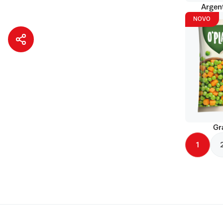
Argent
NOVO
Gr
1