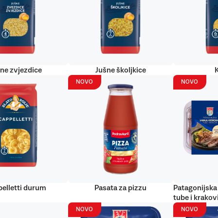
ne zvjezdice
Jušne školjkice
NOVO
NOVO
elletti durum
Pasata za pizzu
Patagonijska 
tube i krakov
NOVO
NOVO