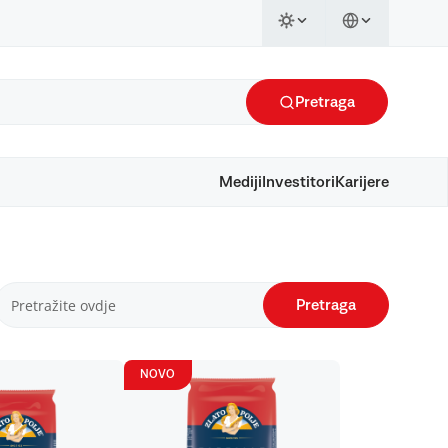
Pretraga
Mediji
Investitori
Karijere
Pretraga
NOVO