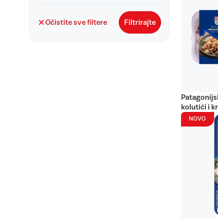
Očistite sve filtere
Filtrirajte
Patagonijs
kolutići i k
NOVO