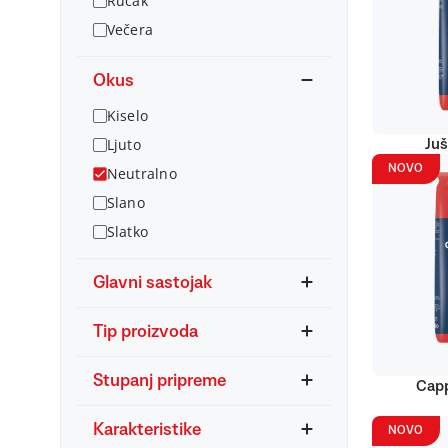
Ručak
Večera
Okus
Kiselo
Ljuto
Juš
NOVO
Neutralno
Slano
Slatko
Glavni sastojak
Tip proizvoda
Stupanj pripreme
Capp
Karakteristike
NOVO