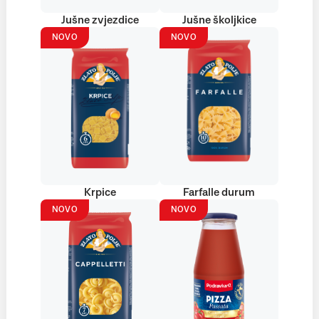
Jušne zvjezdice
Jušne školjkice
NOVO
NOVO
Krpice
Farfalle durum
NOVO
NOVO