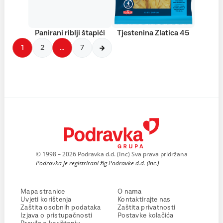
Panirani riblji štapići
Tjestenina Zlatica 45
1
2
…
7
© 1998 – 2026 Podravka d.d. (Inc) Sva prava pridržana
Podravka je registrirani žig Podravke d.d. (Inc.)
Mapa stranice
O nama
Uvjeti korištenja
Kontaktirajte nas
Zaštita osobnih podataka
Zaštita privatnosti
Izjava o pristupačnosti
Postavke kolačića