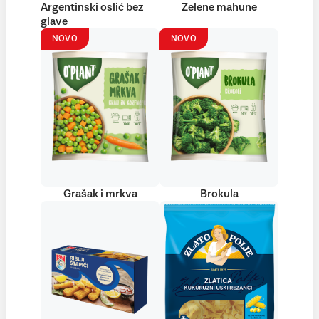
Argentinski oslić bez
Zelene mahune
glave
NOVO
NOVO
Grašak i mrkva
Brokula