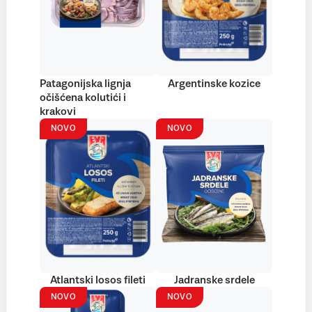
Patagonijska lignja
Argentinske kozice
očišćena kolutići i
krakovi
NOVO
NOVO
Atlantski losos fileti
Jadranske srdele
NOVO
NOVO