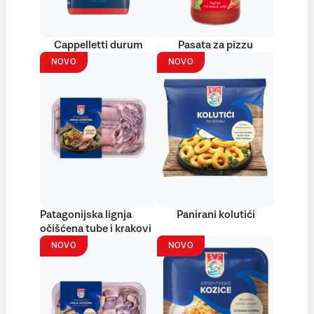
Cappelletti durum
Pasata za pizzu
NOVO
NOVO
Patagonijska lignja
Panirani kolutići
očišćena tube i krakovi
NOVO
NOVO