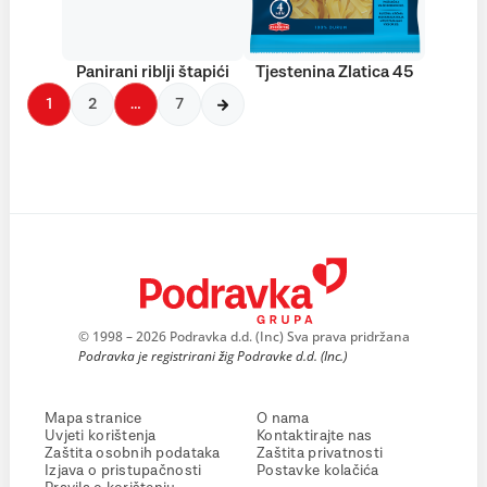
Panirani riblji štapići
Tjestenina Zlatica 45
1
2
…
7
© 1998 – 2026 Podravka d.d. (Inc) Sva prava pridržana
Podravka je registrirani žig Podravke d.d. (Inc.)
Mapa stranice
O nama
Uvjeti korištenja
Kontaktirajte nas
Zaštita osobnih podataka
Zaštita privatnosti
Izjava o pristupačnosti
Postavke kolačića