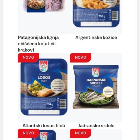
Patagonijska lignja
Argentinske kozice
očišćena kolutići i
krakovi
NOVO
NOVO
Atlantski losos fileti
Jadranske srdele
NOVO
NOVO