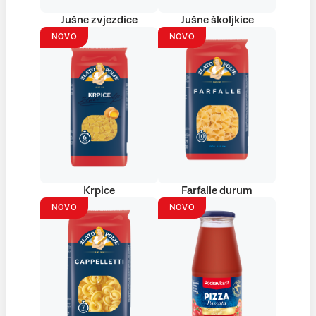
Jušne zvjezdice
Jušne školjkice
NOVO
NOVO
Krpice
Farfalle durum
NOVO
NOVO