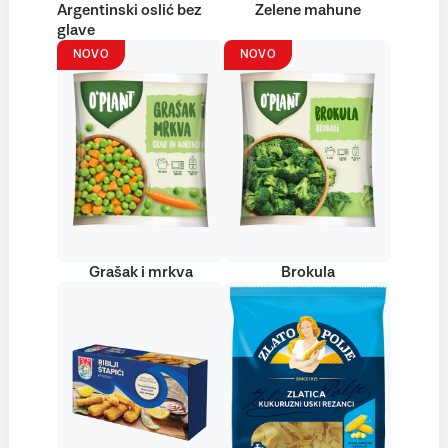
Argentinski oslić bez
Zelene mahune
glave
NOVO
NOVO
Grašak i mrkva
Brokula