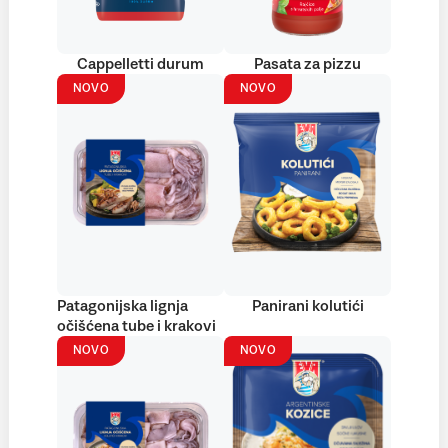
Cappelletti durum
Pasata za pizzu
NOVO
NOVO
Patagonijska lignja
Panirani kolutići
očišćena tube i krakovi
NOVO
NOVO