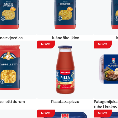
ne zvjezdice
Jušne školjkice
NOVO
NOVO
elletti durum
Pasata za pizzu
Patagonijska 
tube i krakov
NOVO
NOVO