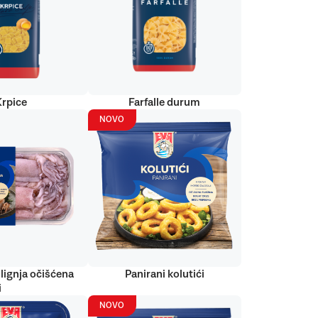
Krpice
Farfalle durum
NOVO
lignja očišćena
Panirani kolutići
i
NOVO