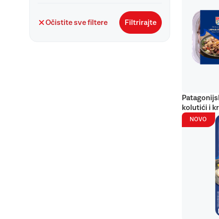
Očistite sve filtere
Filtrirajte
Patagonijs
kolutići i k
NOVO