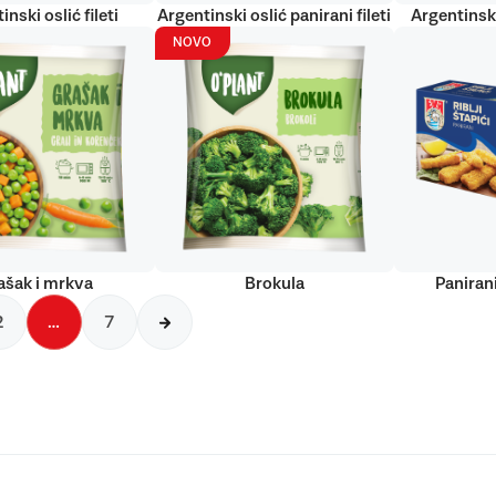
inski oslić fileti
Argentinski oslić panirani fileti
Argentinski
NOVO
ašak i mrkva
Brokula
Panirani
2
…
7