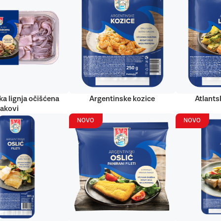
ka lignja očišćena
Argentinske kozice
Atlantsk
rakovi
NOVO
NOVO