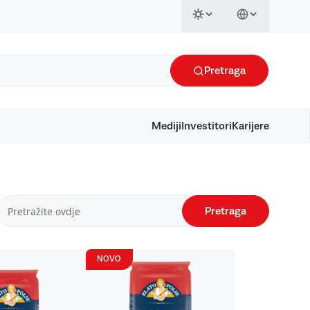
Pretraga
Mediji
Investitori
Karijere
Pretraga
NOVO