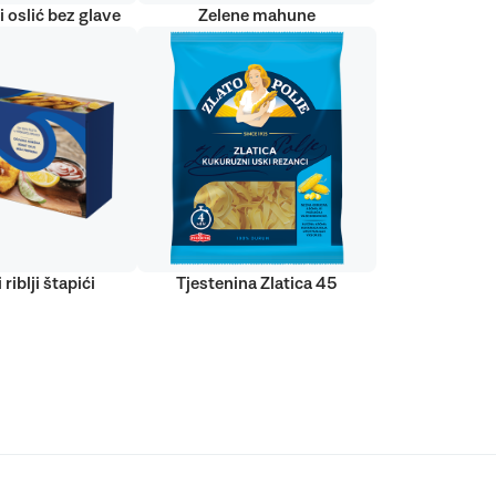
 oslić bez glave
Zelene mahune
 riblji štapići
Tjestenina Zlatica 45