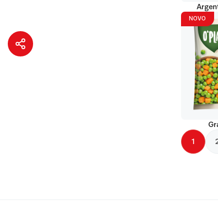
Argent
NOVO
Gr
1