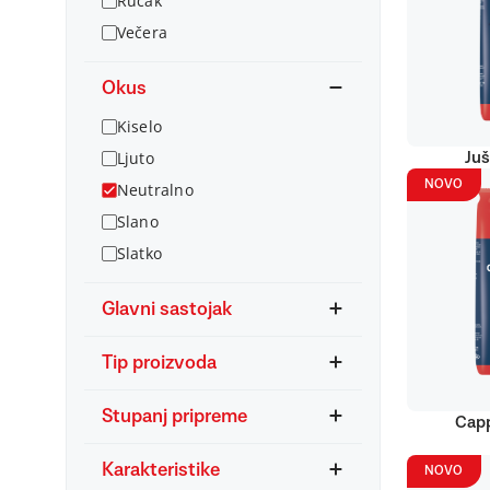
Ručak
Večera
Okus
Kiselo
Ljuto
Juš
NOVO
Neutralno
Slano
Slatko
Glavni sastojak
Tip proizvoda
Stupanj pripreme
Capp
Karakteristike
NOVO