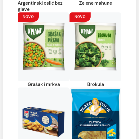
Argentinski oslić bez
Zelene mahune
glave
NOVO
NOVO
Grašak i mrkva
Brokula