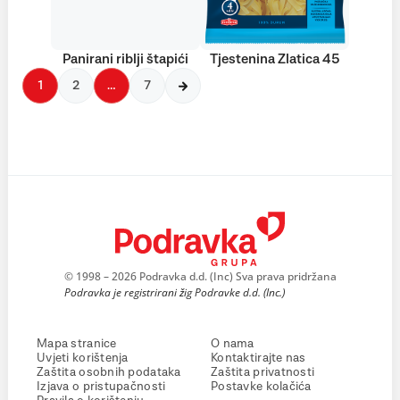
Panirani riblji štapići
Tjestenina Zlatica 45
1
2
…
7
© 1998 – 2026 Podravka d.d. (Inc) Sva prava pridržana
Podravka je registrirani žig Podravke d.d. (Inc.)
Mapa stranice
O nama
Uvjeti korištenja
Kontaktirajte nas
Zaštita osobnih podataka
Zaštita privatnosti
Izjava o pristupačnosti
Postavke kolačića