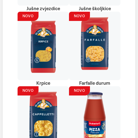
Jušne zvjezdice
Jušne školjkice
NOVO
NOVO
Krpice
Farfalle durum
NOVO
NOVO