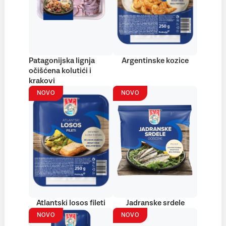
Patagonijska lignja
Argentinske kozice
očišćena kolutići i
krakovi
NOVO
NOVO
Atlantski losos fileti
Jadranske srdele
NOVO
NOVO