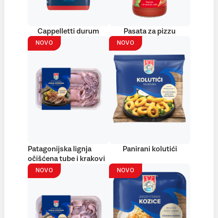
Cappelletti durum
Pasata za pizzu
NOVO
NOVO
Patagonijska lignja
Panirani kolutići
očišćena tube i krakovi
NOVO
NOVO