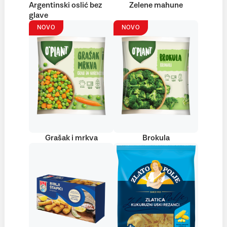
Argentinski oslić bez
Zelene mahune
glave
NOVO
NOVO
Grašak i mrkva
Brokula