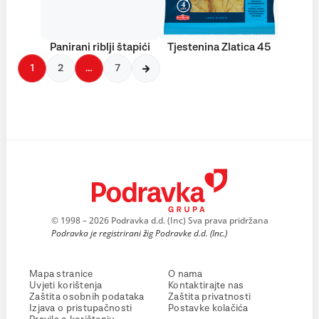
Panirani riblji štapići
Tjestenina Zlatica 45
1
2
…
7
© 1998 – 2026 Podravka d.d. (Inc) Sva prava pridržana
Podravka je registrirani žig Podravke d.d. (Inc.)
Mapa stranice
O nama
Uvjeti korištenja
Kontaktirajte nas
Zaštita osobnih podataka
Zaštita privatnosti
Izjava o pristupačnosti
Postavke kolačića