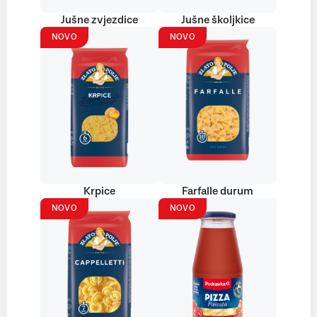
Jušne zvjezdice
Jušne školjkice
NOVO
NOVO
Krpice
Farfalle durum
NOVO
NOVO