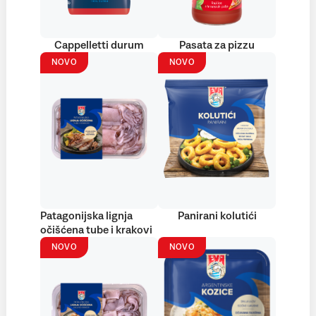
Cappelletti durum
Pasata za pizzu
NOVO
NOVO
Patagonijska lignja
Panirani kolutići
očišćena tube i krakovi
NOVO
NOVO