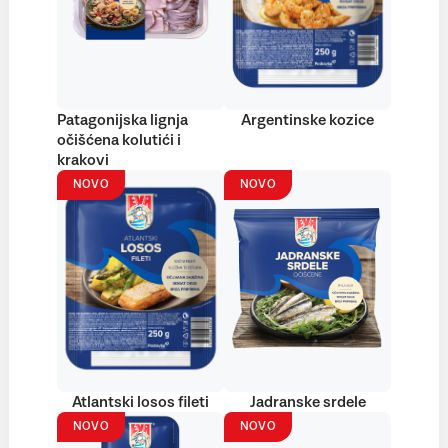
Patagonijska lignja
Argentinske kozice
očišćena kolutići i
krakovi
NOVO
NOVO
Atlantski losos fileti
Jadranske srdele
NOVO
NOVO