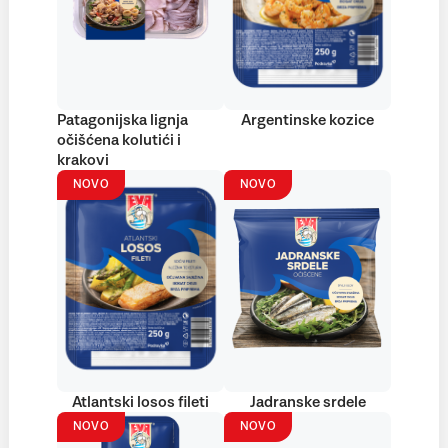
Patagonijska lignja
Argentinske kozice
očišćena kolutići i
krakovi
NOVO
NOVO
Atlantski losos fileti
Jadranske srdele
NOVO
NOVO