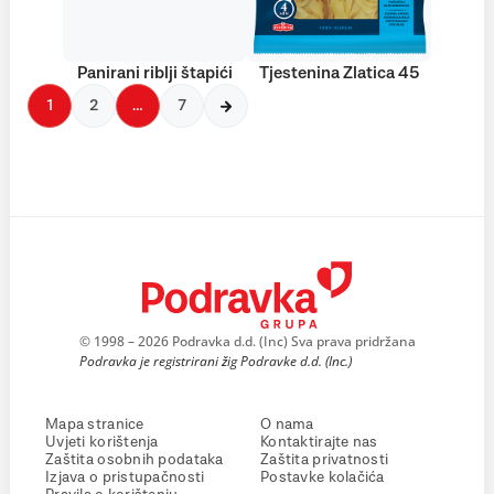
Panirani riblji štapići
Tjestenina Zlatica 45
1
2
…
7
© 1998 – 2026 Podravka d.d. (Inc) Sva prava pridržana
Podravka je registrirani žig Podravke d.d. (Inc.)
Mapa stranice
O nama
Uvjeti korištenja
Kontaktirajte nas
Zaštita osobnih podataka
Zaštita privatnosti
Izjava o pristupačnosti
Postavke kolačića