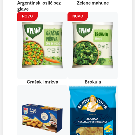
Argentinski oslić bez
Zelene mahune
glave
NOVO
NOVO
Grašak i mrkva
Brokula