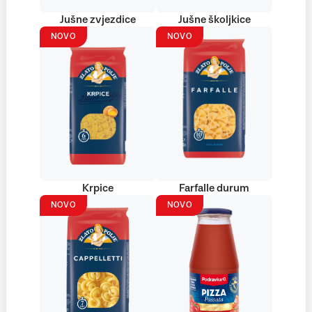
Jušne zvjezdice
Jušne školjkice
NOVO
NOVO
Krpice
Farfalle durum
NOVO
NOVO