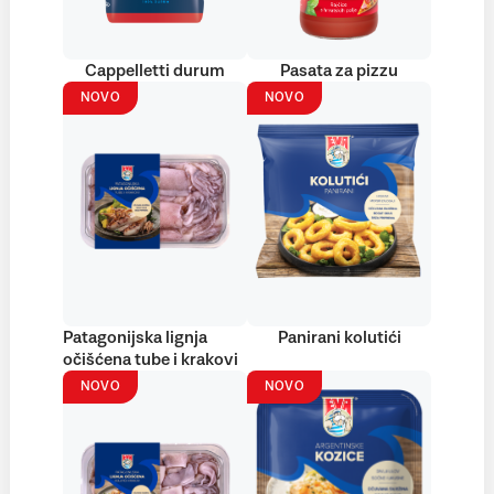
Cappelletti durum
Pasata za pizzu
NOVO
NOVO
Patagonijska lignja
Panirani kolutići
očišćena tube i krakovi
NOVO
NOVO