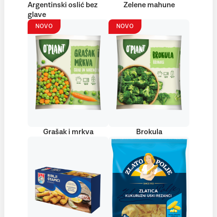
Argentinski oslić bez
Zelene mahune
glave
NOVO
NOVO
Grašak i mrkva
Brokula