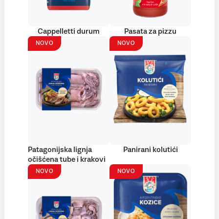
Cappelletti durum
Pasata za pizzu
NOVO
NOVO
Patagonijska lignja
Panirani kolutići
očišćena tube i krakovi
NOVO
NOVO