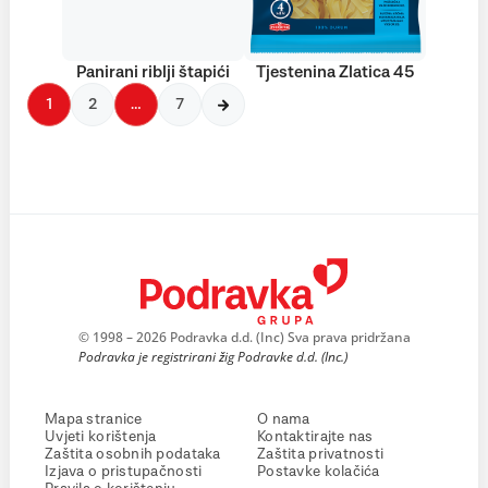
Panirani riblji štapići
Tjestenina Zlatica 45
1
2
…
7
© 1998 – 2026 Podravka d.d. (Inc) Sva prava pridržana
Podravka je registrirani žig Podravke d.d. (Inc.)
Mapa stranice
O nama
Uvjeti korištenja
Kontaktirajte nas
Zaštita osobnih podataka
Zaštita privatnosti
Izjava o pristupačnosti
Postavke kolačića