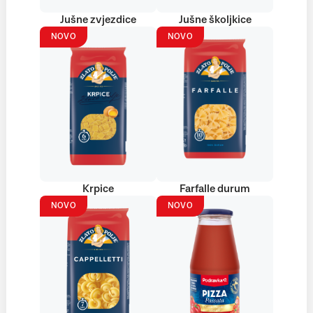
Jušne zvjezdice
Jušne školjkice
NOVO
NOVO
Krpice
Farfalle durum
NOVO
NOVO