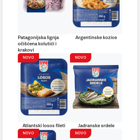
Patagonijska lignja
Argentinske kozice
očišćena kolutići i
krakovi
NOVO
NOVO
Atlantski losos fileti
Jadranske srdele
NOVO
NOVO