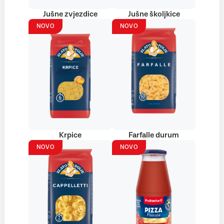
Jušne zvjezdice
Jušne školjkice
NOVO
NOVO
Krpice
Farfalle durum
NOVO
NOVO