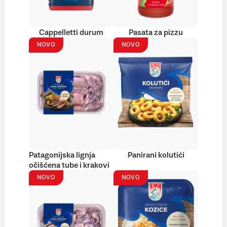
Cappelletti durum
Pasata za pizzu
NOVO
NOVO
Patagonijska lignja
Panirani kolutići
očišćena tube i krakovi
NOVO
NOVO