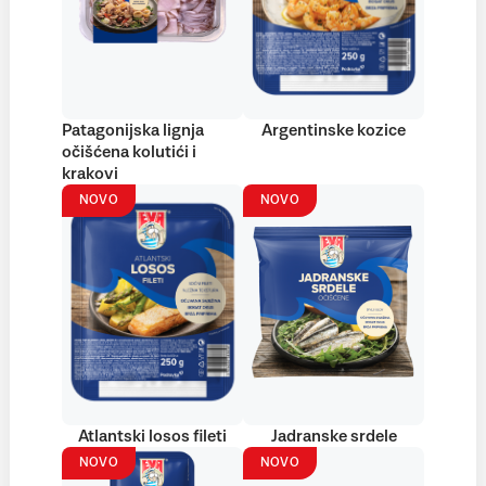
Patagonijska lignja
Argentinske kozice
očišćena kolutići i
krakovi
NOVO
NOVO
Atlantski losos fileti
Jadranske srdele
NOVO
NOVO