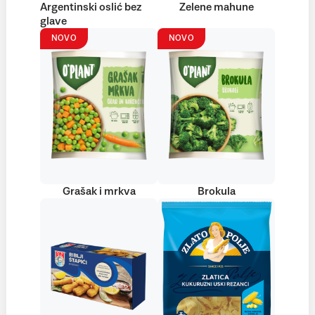
Argentinski oslić bez
Zelene mahune
glave
NOVO
NOVO
Grašak i mrkva
Brokula