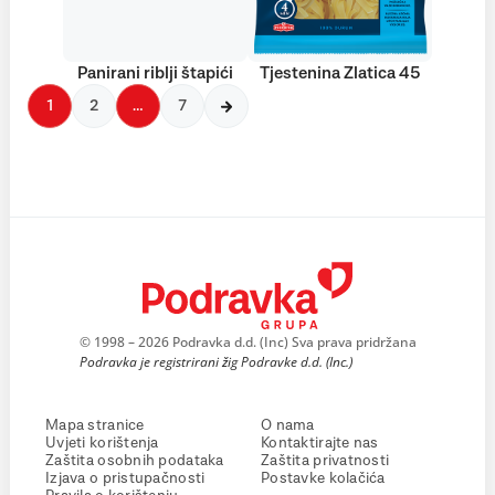
Panirani riblji štapići
Tjestenina Zlatica 45
1
2
…
7
© 1998 – 2026 Podravka d.d. (Inc) Sva prava pridržana
Podravka je registrirani žig Podravke d.d. (Inc.)
Mapa stranice
O nama
Uvjeti korištenja
Kontaktirajte nas
Zaštita osobnih podataka
Zaštita privatnosti
Izjava o pristupačnosti
Postavke kolačića