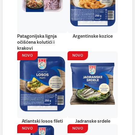
Patagonijska lignja
Argentinske kozice
očišćena kolutići i
krakovi
NOVO
NOVO
Atlantski losos fileti
Jadranske srdele
NOVO
NOVO