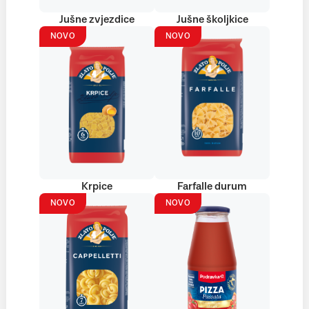
Jušne zvjezdice
Jušne školjkice
NOVO
NOVO
Krpice
Farfalle durum
NOVO
NOVO