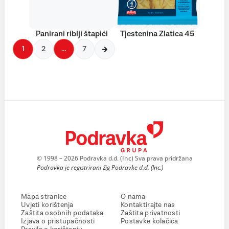
Panirani riblji štapići
Tjestenina Zlatica 45
1
2
…
7
© 1998 – 2026 Podravka d.d. (Inc) Sva prava pridržana
Podravka je registrirani žig Podravke d.d. (Inc.)
Mapa stranice
O nama
Uvjeti korištenja
Kontaktirajte nas
Zaštita osobnih podataka
Zaštita privatnosti
Izjava o pristupačnosti
Postavke kolačića