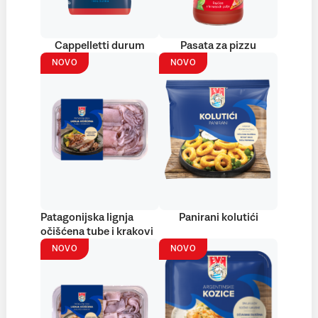
Cappelletti durum
Pasata za pizzu
NOVO
NOVO
Patagonijska lignja
Panirani kolutići
očišćena tube i krakovi
NOVO
NOVO