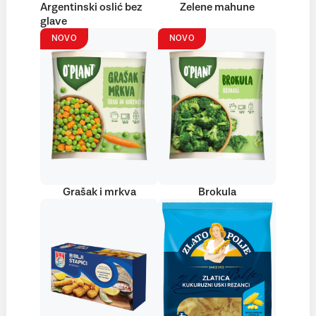
Argentinski oslić bez
Zelene mahune
glave
NOVO
NOVO
Grašak i mrkva
Brokula