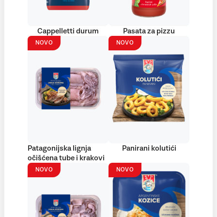
Cappelletti durum
Pasata za pizzu
NOVO
NOVO
Patagonijska lignja
Panirani kolutići
očišćena tube i krakovi
NOVO
NOVO