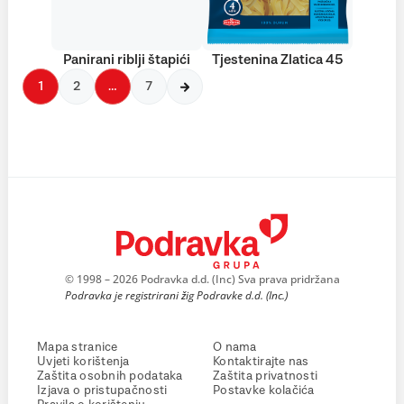
Panirani riblji štapići
Tjestenina Zlatica 45
1
2
…
7
© 1998 – 2026 Podravka d.d. (Inc) Sva prava pridržana
Podravka je registrirani žig Podravke d.d. (Inc.)
Mapa stranice
O nama
Uvjeti korištenja
Kontaktirajte nas
Zaštita osobnih podataka
Zaštita privatnosti
Izjava o pristupačnosti
Postavke kolačića