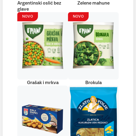
Argentinski oslić bez
Zelene mahune
glave
NOVO
NOVO
Grašak i mrkva
Brokula