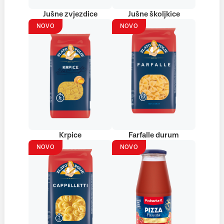
Jušne zvjezdice
Jušne školjkice
NOVO
NOVO
Krpice
Farfalle durum
NOVO
NOVO