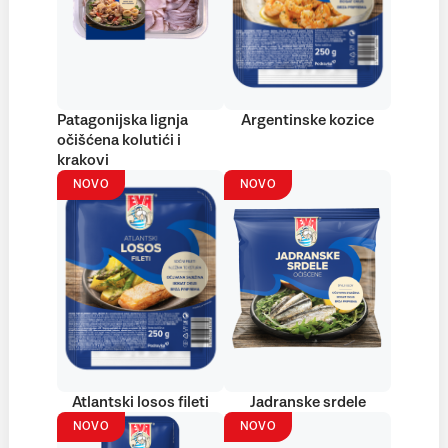
Patagonijska lignja
Argentinske kozice
očišćena kolutići i
krakovi
NOVO
NOVO
Atlantski losos fileti
Jadranske srdele
NOVO
NOVO