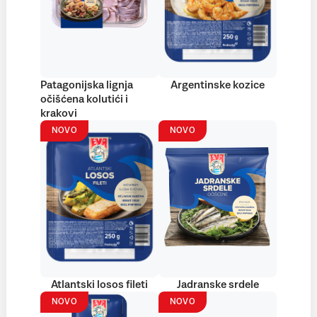
Patagonijska lignja
Argentinske kozice
očišćena kolutići i
krakovi
NOVO
NOVO
Atlantski losos fileti
Jadranske srdele
NOVO
NOVO