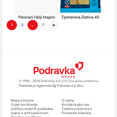
Panirani riblji štapići
Tjestenina Zlatica 45
1
2
…
7
© 1998 – 2026 Podravka d.d. (Inc) Sva prava pridržana
Podravka je registrirani žig Podravke d.d. (Inc.)
Mapa stranice
O nama
Uvjeti korištenja
Kontaktirajte nas
Zaštita osobnih podataka
Zaštita privatnosti
Izjava o pristupačnosti
Postavke kolačića