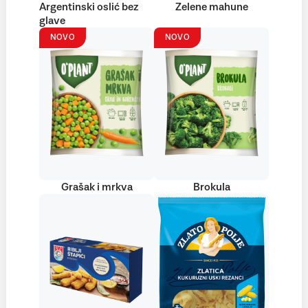
Argentinski oslić bez
Zelene mahune
glave
NOVO
NOVO
Grašak i mrkva
Brokula