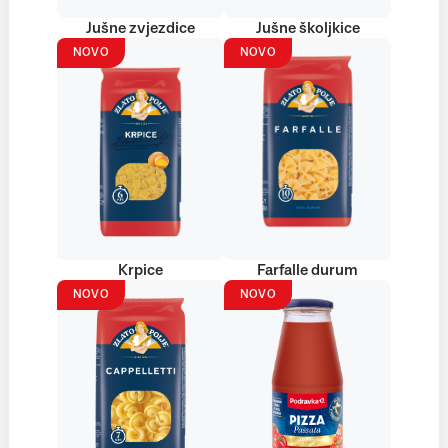
Jušne zvjezdice
Jušne školjkice
NOVO
NOVO
Krpice
Farfalle durum
NOVO
NOVO