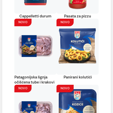
Cappelletti durum
Pasata za pizzu
NOVO
NOVO
Patagonijska lignja
Panirani kolutići
očišćena tube i krakovi
NOVO
NOVO