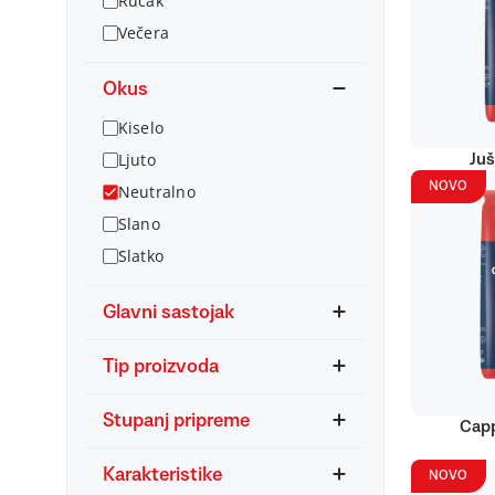
Ručak
Večera
Okus
Kiselo
Ljuto
Juš
NOVO
Neutralno
Slano
Slatko
Glavni sastojak
Tip proizvoda
Stupanj pripreme
Capp
Karakteristike
NOVO