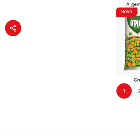
Argent
NOVO
Gr
1