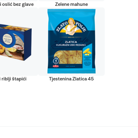
 oslić bez glave
Zelene mahune
 riblji štapići
Tjestenina Zlatica 45