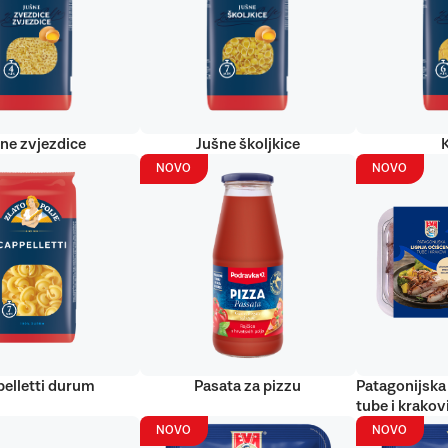
ne zvjezdice
Jušne školjkice
NOVO
NOVO
elletti durum
Pasata za pizzu
Patagonijska 
tube i krakov
NOVO
NOVO