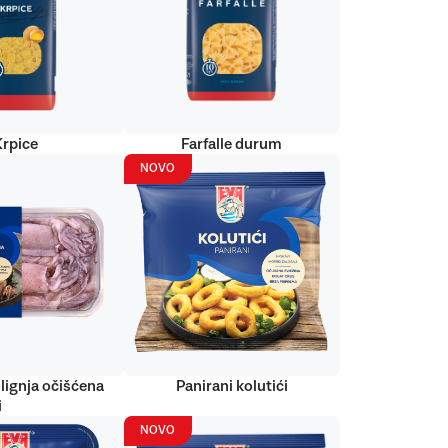
Krpice
Farfalle durum
NOVO
lignja očišćena
Panirani kolutići
i
NOVO