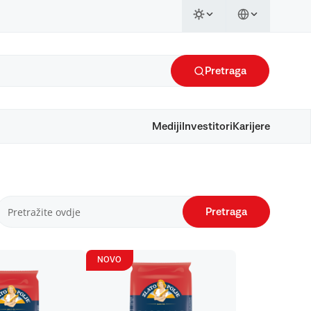
Pretraga
Mediji
Investitori
Karijere
Pretraga
NOVO