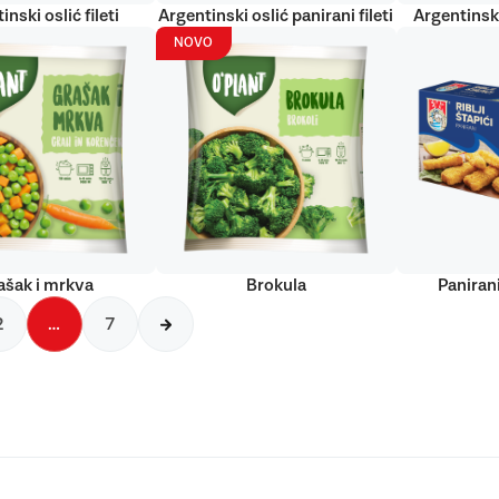
inski oslić fileti
Argentinski oslić panirani fileti
Argentinski
NOVO
ašak i mrkva
Brokula
Panirani
2
…
7