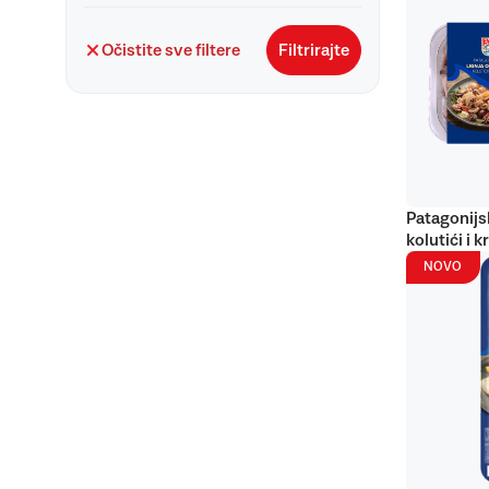
Očistite sve filtere
Filtrirajte
Patagonijs
kolutići i k
NOVO