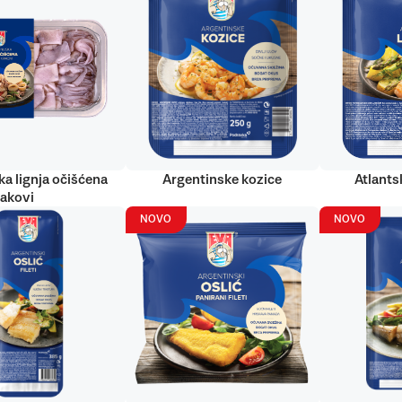
ka lignja očišćena
Argentinske kozice
Atlantsk
rakovi
NOVO
NOVO