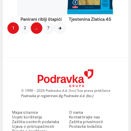
Panirani riblji štapići
Tjestenina Zlatica 45
1
2
…
7
© 1998 – 2026 Podravka d.d. (Inc) Sva prava pridržana
Podravka je registrirani žig Podravke d.d. (Inc.)
Mapa stranice
O nama
Uvjeti korištenja
Kontaktirajte nas
Zaštita osobnih podataka
Zaštita privatnosti
Izjava o pristupačnosti
Postavke kolačića