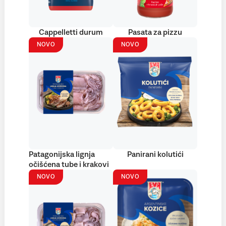
Cappelletti durum
Pasata za pizzu
NOVO
NOVO
Patagonijska lignja
Panirani kolutići
očišćena tube i krakovi
NOVO
NOVO