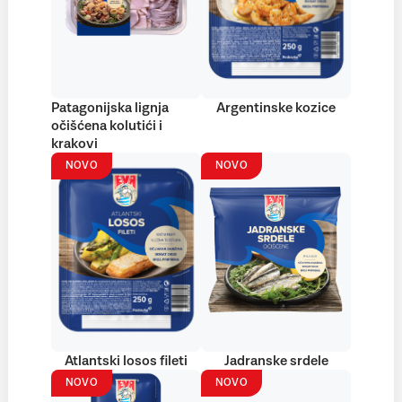
Patagonijska lignja
Argentinske kozice
očišćena kolutići i
krakovi
NOVO
NOVO
Atlantski losos fileti
Jadranske srdele
NOVO
NOVO