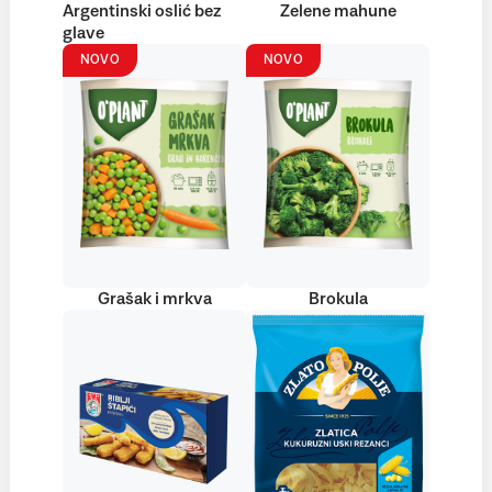
Argentinski oslić bez
Zelene mahune
glave
NOVO
NOVO
Grašak i mrkva
Brokula