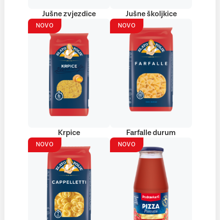
Jušne zvjezdice
Jušne školjkice
NOVO
NOVO
Krpice
Farfalle durum
NOVO
NOVO