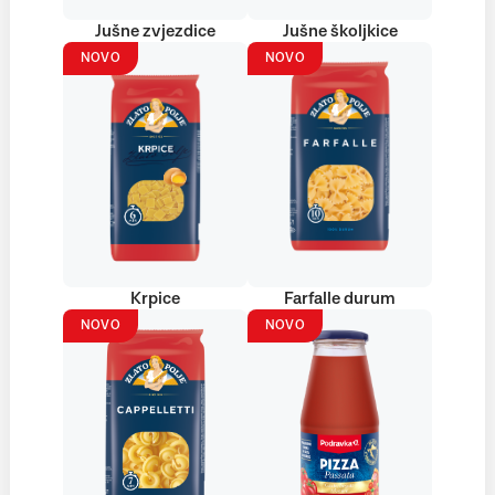
Jušne zvjezdice
Jušne školjkice
NOVO
NOVO
Krpice
Farfalle durum
NOVO
NOVO