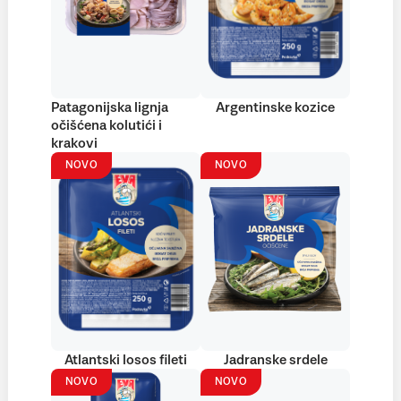
Patagonijska lignja
Argentinske kozice
očišćena kolutići i
krakovi
NOVO
NOVO
Atlantski losos fileti
Jadranske srdele
NOVO
NOVO