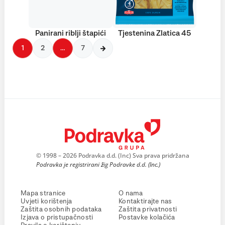
Panirani riblji štapići
Tjestenina Zlatica 45
1
2
…
7
© 1998 – 2026 Podravka d.d. (Inc) Sva prava pridržana
Podravka je registrirani žig Podravke d.d. (Inc.)
Mapa stranice
O nama
Uvjeti korištenja
Kontaktirajte nas
Zaštita osobnih podataka
Zaštita privatnosti
Izjava o pristupačnosti
Postavke kolačića