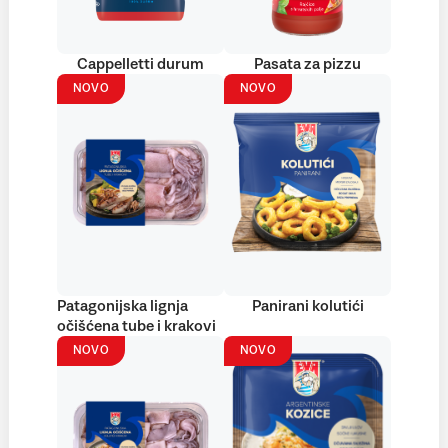
Cappelletti durum
Pasata za pizzu
NOVO
NOVO
Patagonijska lignja
Panirani kolutići
očišćena tube i krakovi
NOVO
NOVO