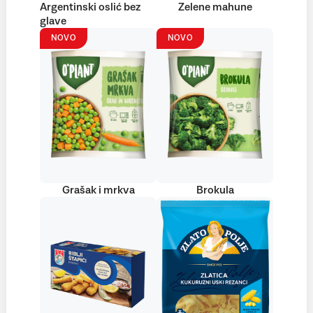
Argentinski oslić bez
Zelene mahune
glave
NOVO
NOVO
Grašak i mrkva
Brokula