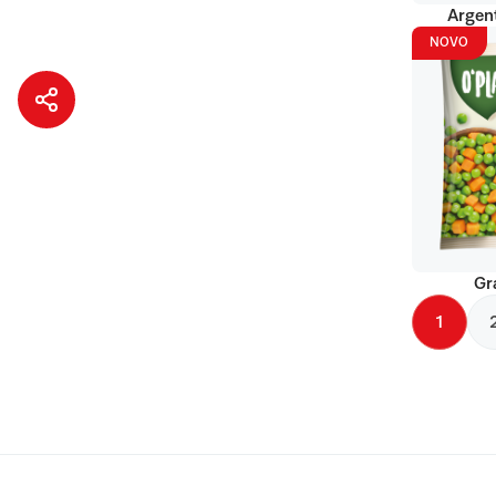
Argent
NOVO
Gr
1