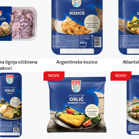
ka lignja očišćena
Argentinske kozice
Atlantsk
rakovi
NOVO
NOVO