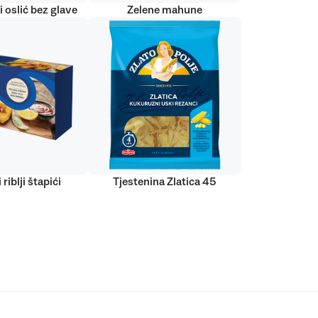
 oslić bez glave
Zelene mahune
 riblji štapići
Tjestenina Zlatica 45