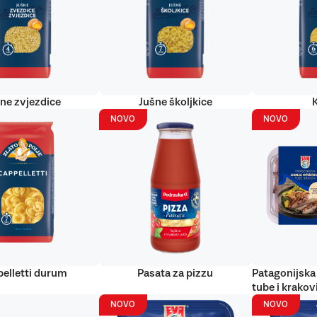
ne zvjezdice
Jušne školjkice
NOVO
NOVO
elletti durum
Pasata za pizzu
Patagonijska 
tube i krakov
NOVO
NOVO