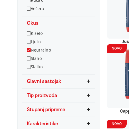
Ručak
Večera
Okus
Kiselo
Ljuto
Juš
NOVO
Neutralno
Slano
Slatko
Glavni sastojak
Tip proizvoda
Stupanj pripreme
Capp
Karakteristike
NOVO