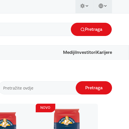
Pretraga
Mediji
Investitori
Karijere
Pretraga
NOVO