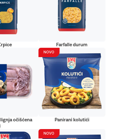
Krpice
Farfalle durum
NOVO
lignja očišćena
Panirani kolutići
i
NOVO