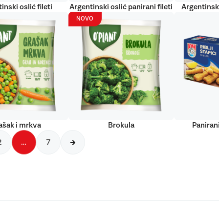
inski oslić fileti
Argentinski oslić panirani fileti
Argentinski
NOVO
ašak i mrkva
Brokula
Panirani
2
…
7