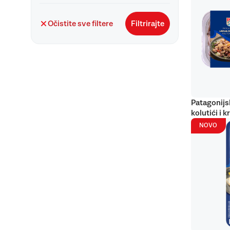
Očistite sve filtere
Filtrirajte
Patagonijs
kolutići i k
NOVO