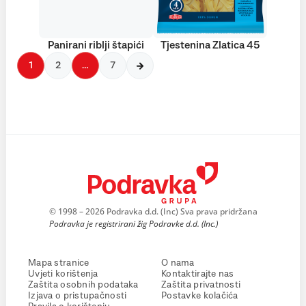
Panirani riblji štapići
Tjestenina Zlatica 45
1
2
…
7
© 1998 – 2026 Podravka d.d. (Inc) Sva prava pridržana
Podravka je registrirani žig Podravke d.d. (Inc.)
Mapa stranice
O nama
Uvjeti korištenja
Kontaktirajte nas
Zaštita osobnih podataka
Zaštita privatnosti
Izjava o pristupačnosti
Postavke kolačića