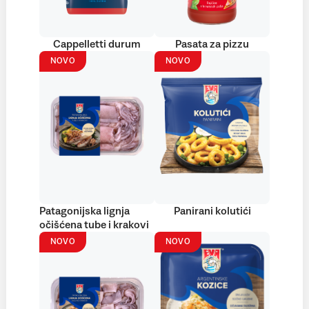
Cappelletti durum
Pasata za pizzu
NOVO
NOVO
Patagonijska lignja
Panirani kolutići
očišćena tube i krakovi
NOVO
NOVO