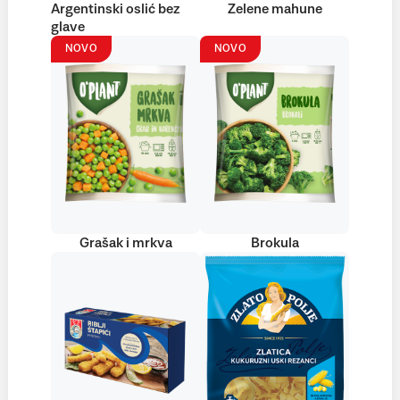
Argentinski oslić bez
Zelene mahune
glave
NOVO
NOVO
Grašak i mrkva
Brokula