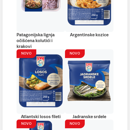
Patagonijska lignja
Argentinske kozice
očišćena kolutići i
krakovi
NOVO
NOVO
Atlantski losos fileti
Jadranske srdele
NOVO
NOVO