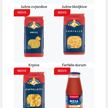
Jušne zvjezdice
Jušne školjkice
NOVO
NOVO
Krpice
Farfalle durum
NOVO
NOVO