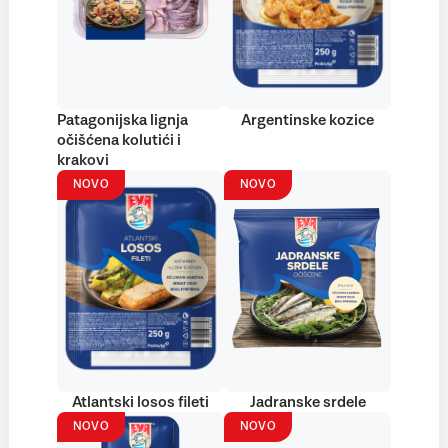
Patagonijska lignja
Argentinske kozice
očišćena kolutići i
krakovi
NOVO
NOVO
Atlantski losos fileti
Jadranske srdele
NOVO
NOVO