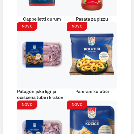
Cappelletti durum
Pasata za pizzu
NOVO
NOVO
Patagonijska lignja
Panirani kolutići
očišćena tube i krakovi
NOVO
NOVO