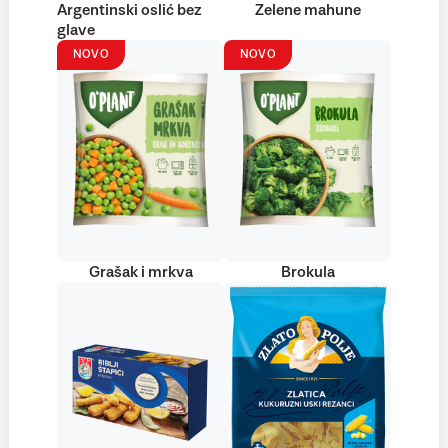
Argentinski oslić bez
Zelene mahune
glave
NOVO
NOVO
Grašak i mrkva
Brokula