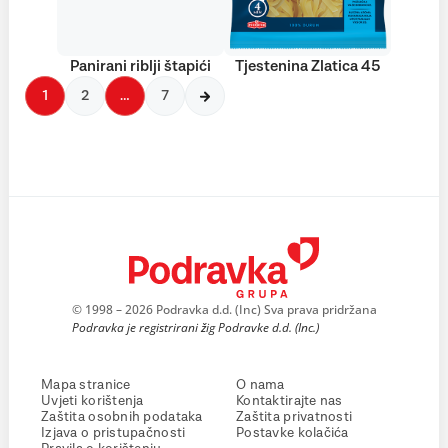
Panirani riblji štapići
Tjestenina Zlatica 45
1
2
…
7
© 1998 – 2026 Podravka d.d. (Inc) Sva prava pridržana
Podravka je registrirani žig Podravke d.d. (Inc.)
Mapa stranice
O nama
Uvjeti korištenja
Kontaktirajte nas
Zaštita osobnih podataka
Zaštita privatnosti
Izjava o pristupačnosti
Postavke kolačića