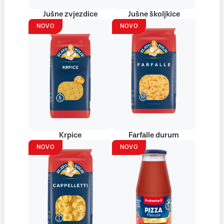
Jušne zvjezdice
Jušne školjkice
NOVO
NOVO
Krpice
Farfalle durum
NOVO
NOVO