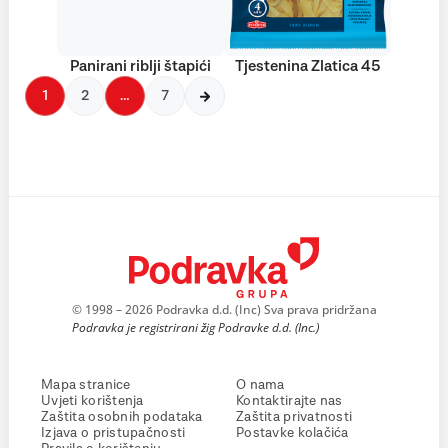
Panirani riblji štapići
Tjestenina Zlatica 45
1
2
…
7
© 1998 – 2026 Podravka d.d. (Inc) Sva prava pridržana
Podravka je registrirani žig Podravke d.d. (Inc.)
Mapa stranice
O nama
Uvjeti korištenja
Kontaktirajte nas
Zaštita osobnih podataka
Zaštita privatnosti
Izjava o pristupačnosti
Postavke kolačića