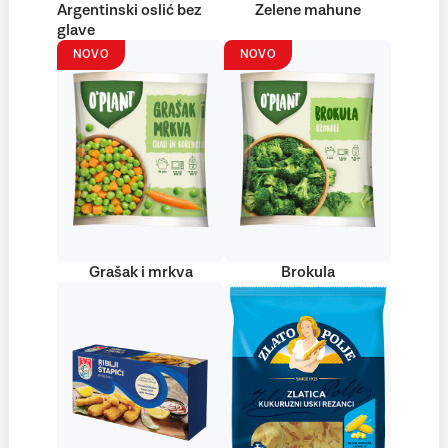
Argentinski oslić bez
Zelene mahune
glave
NOVO
NOVO
Grašak i mrkva
Brokula