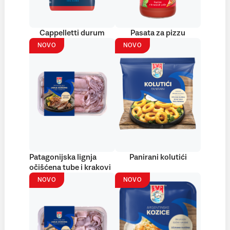
Cappelletti durum
Pasata za pizzu
NOVO
NOVO
Patagonijska lignja
Panirani kolutići
očišćena tube i krakovi
NOVO
NOVO