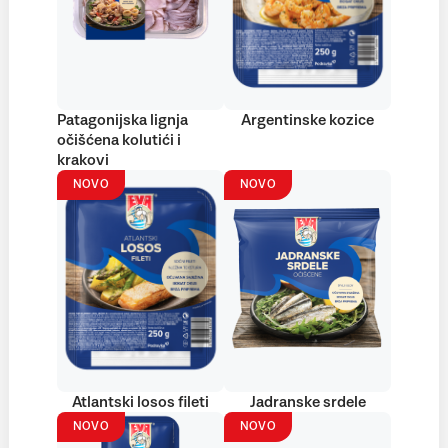
Patagonijska lignja
Argentinske kozice
očišćena kolutići i
krakovi
NOVO
NOVO
Atlantski losos fileti
Jadranske srdele
NOVO
NOVO