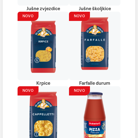
Jušne zvjezdice
Jušne školjkice
NOVO
NOVO
Krpice
Farfalle durum
NOVO
NOVO