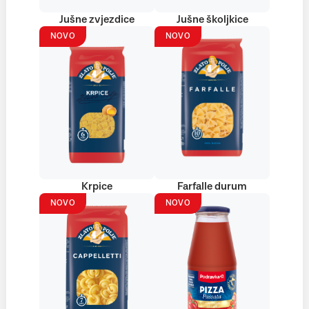
Jušne zvjezdice
Jušne školjkice
NOVO
NOVO
Krpice
Farfalle durum
NOVO
NOVO