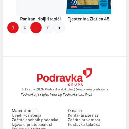
Panirani riblji štapići
Tjestenina Zlatica 45
1
2
…
7
© 1998 – 2026 Podravka d.d. (Inc) Sva prava pridržana
Podravka je registrirani žig Podravke d.d. (Inc.)
Mapa stranice
O nama
Uvjeti korištenja
Kontaktirajte nas
Zaštita osobnih podataka
Zaštita privatnosti
Izjava o pristupačnosti
Postavke kolačića