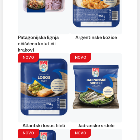
Patagonijska lignja
Argentinske kozice
očišćena kolutići i
krakovi
NOVO
NOVO
Atlantski losos fileti
Jadranske srdele
NOVO
NOVO