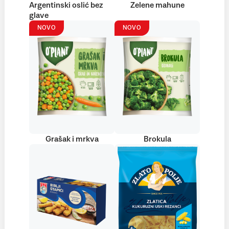
Argentinski oslić bez
Zelene mahune
glave
NOVO
NOVO
Grašak i mrkva
Brokula