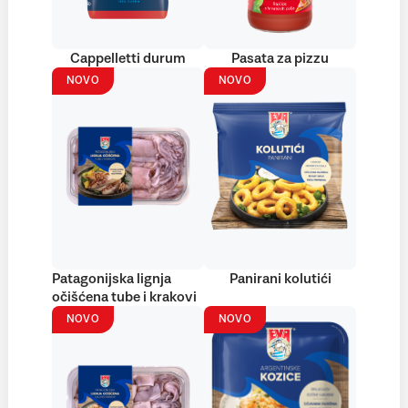
Cappelletti durum
Pasata za pizzu
NOVO
NOVO
Patagonijska lignja
Panirani kolutići
očišćena tube i krakovi
NOVO
NOVO