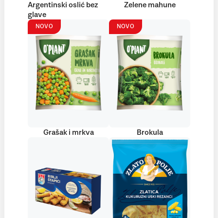
Argentinski oslić bez
Zelene mahune
glave
NOVO
NOVO
Grašak i mrkva
Brokula