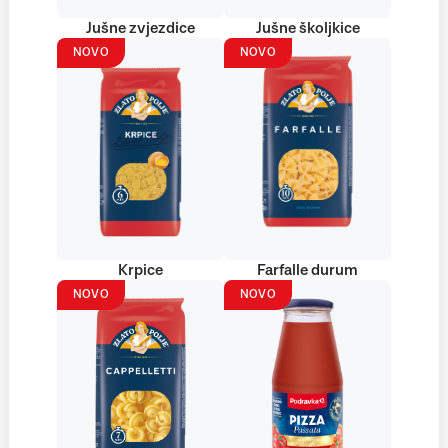
Jušne zvjezdice
Jušne školjkice
NOVO
NOVO
Krpice
Farfalle durum
NOVO
NOVO