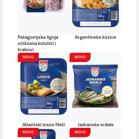
Patagonijska lignja
Argentinske kozice
očišćena kolutići i
krakovi
NOVO
NOVO
Atlantski losos fileti
Jadranske srdele
NOVO
NOVO