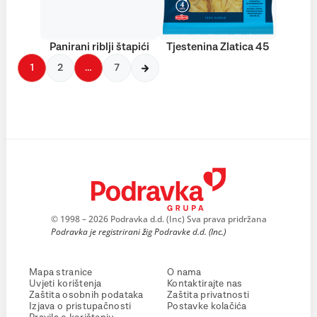
Panirani riblji štapići
Tjestenina Zlatica 45
1
2
…
7
© 1998 – 2026 Podravka d.d. (Inc) Sva prava pridržana
Podravka je registrirani žig Podravke d.d. (Inc.)
Mapa stranice
O nama
Uvjeti korištenja
Kontaktirajte nas
Zaštita osobnih podataka
Zaštita privatnosti
Izjava o pristupačnosti
Postavke kolačića