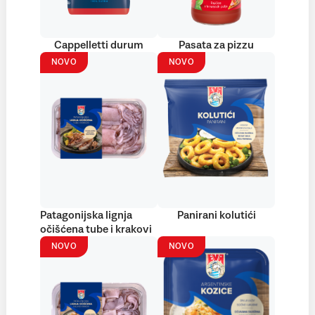
Cappelletti durum
Pasata za pizzu
NOVO
NOVO
Patagonijska lignja
Panirani kolutići
očišćena tube i krakovi
NOVO
NOVO