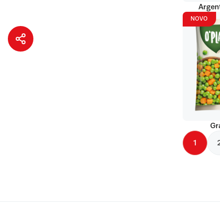
Argent
NOVO
Gr
1