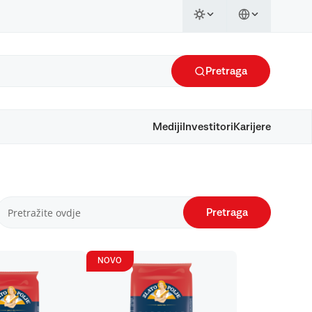
Pretraga
Mediji
Investitori
Karijere
Pretraga
NOVO