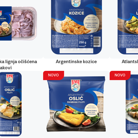
ka lignja očišćena
Argentinske kozice
Atlantsk
rakovi
NOVO
NOVO