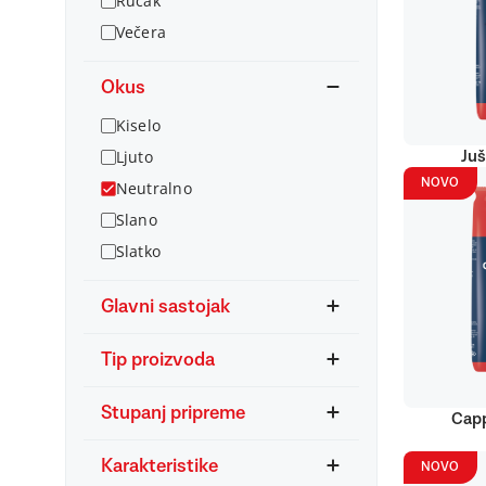
Ručak
Večera
Okus
Kiselo
Ljuto
Juš
NOVO
Neutralno
Slano
Slatko
Glavni sastojak
Tip proizvoda
Stupanj pripreme
Capp
Karakteristike
NOVO