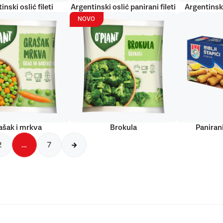
inski oslić fileti
Argentinski oslić panirani fileti
Argentinski
NOVO
ašak i mrkva
Brokula
Panirani
2
…
7