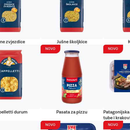
ne zvjezdice
Jušne školjkice
NOVO
NOVO
elletti durum
Pasata za pizzu
Patagonijska 
tube i krakov
NOVO
NOVO