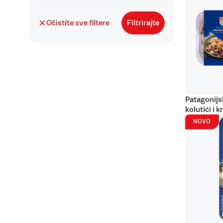
Očistite sve filtere
Filtrirajte
Patagonijs
kolutići i k
NOVO