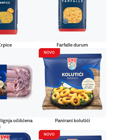
Krpice
Farfalle durum
NOVO
lignja očišćena
Panirani kolutići
i
NOVO