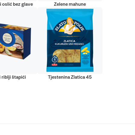
 oslić bez glave
Zelene mahune
 riblji štapići
Tjestenina Zlatica 45