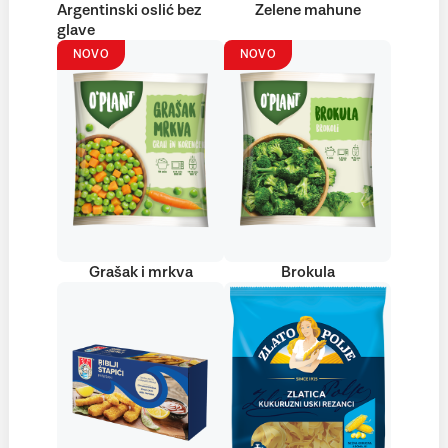
Argentinski oslić bez
Zelene mahune
glave
NOVO
NOVO
Grašak i mrkva
Brokula