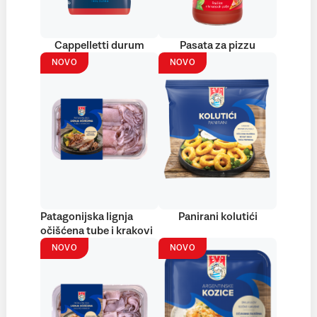
Cappelletti durum
Pasata za pizzu
NOVO
NOVO
Patagonijska lignja
Panirani kolutići
očišćena tube i krakovi
NOVO
NOVO