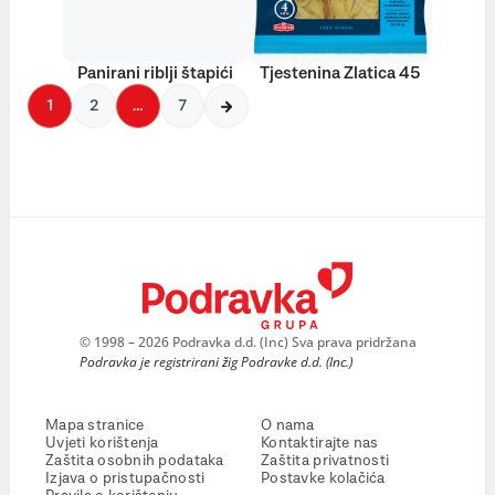
Panirani riblji štapići
Tjestenina Zlatica 45
1
2
…
7
© 1998 – 2026 Podravka d.d. (Inc) Sva prava pridržana
Podravka je registrirani žig Podravke d.d. (Inc.)
Mapa stranice
O nama
Uvjeti korištenja
Kontaktirajte nas
Zaštita osobnih podataka
Zaštita privatnosti
Izjava o pristupačnosti
Postavke kolačića