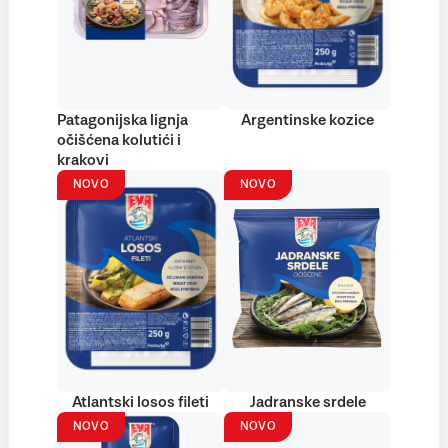
Patagonijska lignja
Argentinske kozice
očišćena kolutići i
krakovi
NOVO
NOVO
Atlantski losos fileti
Jadranske srdele
NOVO
NOVO