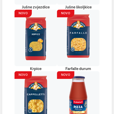
Jušne zvjezdice
Jušne školjkice
NOVO
NOVO
Krpice
Farfalle durum
NOVO
NOVO