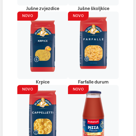
Jušne zvjezdice
Jušne školjkice
NOVO
NOVO
Krpice
Farfalle durum
NOVO
NOVO