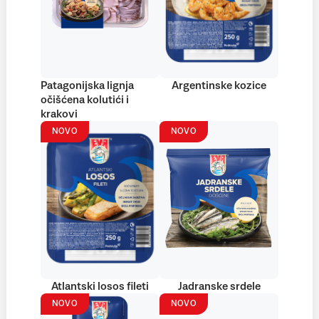
Patagonijska lignja
Argentinske kozice
očišćena kolutići i
krakovi
NOVO
NOVO
Atlantski losos fileti
Jadranske srdele
NOVO
NOVO