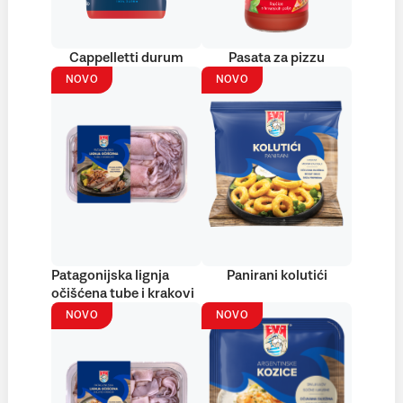
Cappelletti durum
Pasata za pizzu
NOVO
NOVO
Patagonijska lignja
Panirani kolutići
očišćena tube i krakovi
NOVO
NOVO