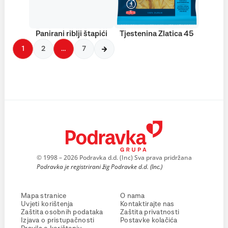
Panirani riblji štapići
Tjestenina Zlatica 45
1
2
…
7
© 1998 – 2026 Podravka d.d. (Inc) Sva prava pridržana
Podravka je registrirani žig Podravke d.d. (Inc.)
Mapa stranice
O nama
Uvjeti korištenja
Kontaktirajte nas
Zaštita osobnih podataka
Zaštita privatnosti
Izjava o pristupačnosti
Postavke kolačića