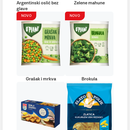
Argentinski oslić bez
Zelene mahune
glave
NOVO
NOVO
Grašak i mrkva
Brokula