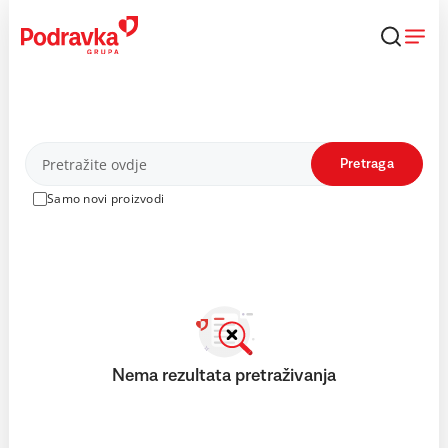
Skip
to
content
Proizvodi
Pretraga
Samo novi proizvodi
Nema rezultata pretraživanja