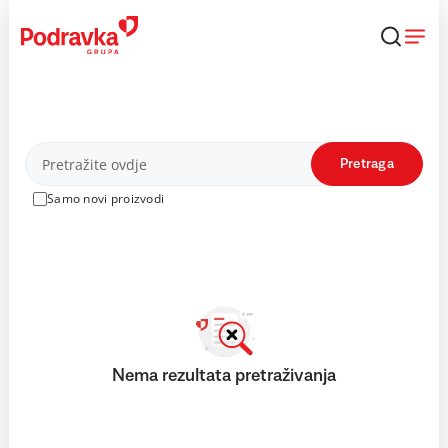
Skip
to
content
Proizvodi
Pretraga
Samo novi proizvodi
Nema rezultata pretraživanja