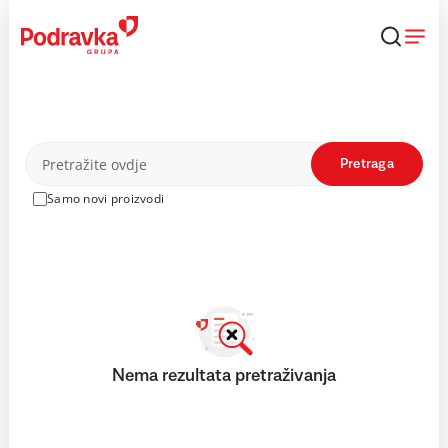
Skip
to
content
Proizvodi
Pretraga
Samo novi proizvodi
Nema rezultata pretraživanja