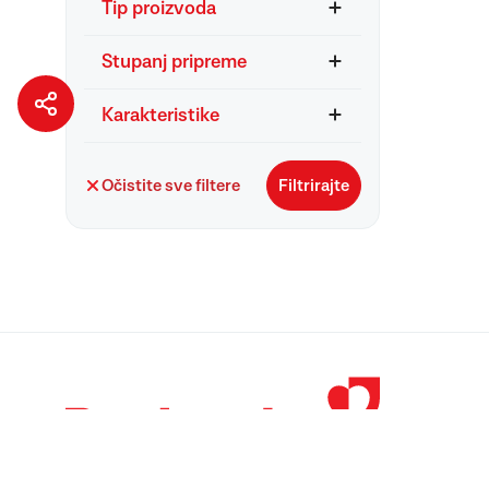
Tip proizvoda
Stupanj pripreme
Karakteristike
Očistite sve filtere
Filtrirajte
© 1998 – 2026 
Podravka je regi