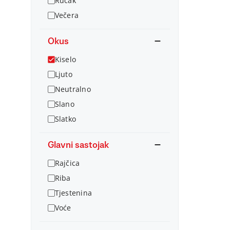
Ručak
Večera
Okus
Kiselo
Ljuto
Neutralno
Slano
Slatko
Glavni sastojak
Rajčica
Riba
Tjestenina
Voće