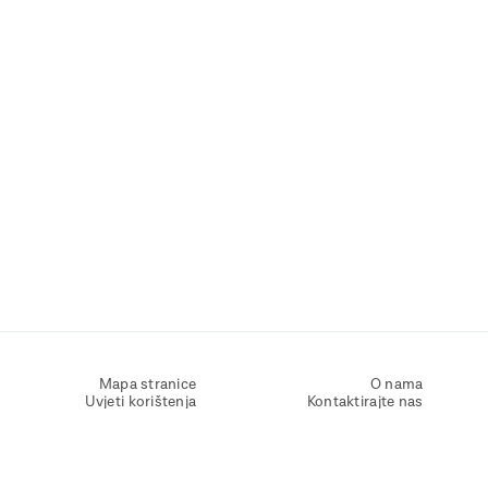
Mapa stranice
O nama
Uvjeti korištenja
Kontaktirajte nas
Zaštita osobnih podataka
Zaštita privatnosti
Izjava o pristupačnosti
Postavke kolačića
Pravila o korištenju kolačića