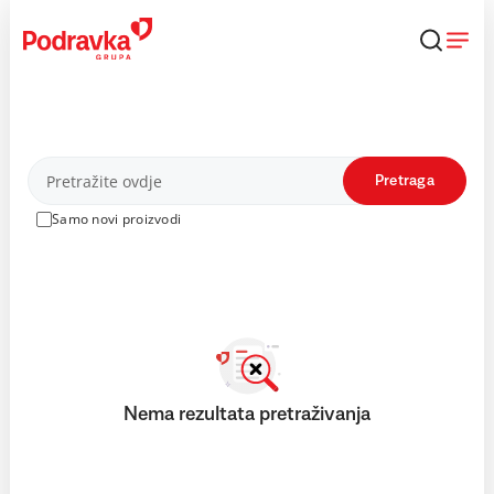
Skip
to
content
Proizvodi
Pretraga
Samo novi proizvodi
Nema rezultata pretraživanja