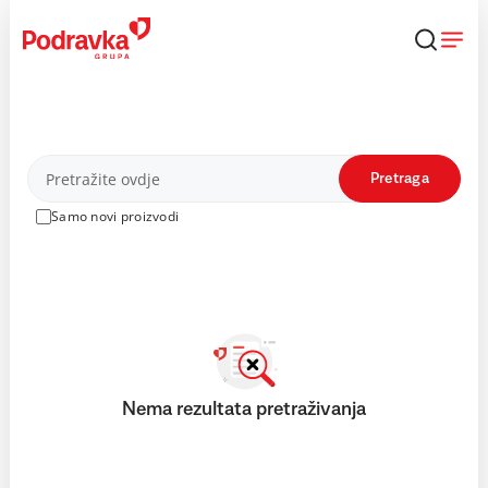
Skip
to
content
Proizvodi
Pretraga
Samo novi proizvodi
Nema rezultata pretraživanja