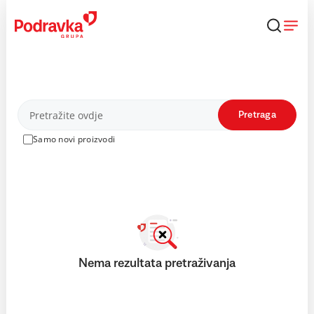
Skip
to
content
Proizvodi
Pretraga
Samo novi proizvodi
Nema rezultata pretraživanja