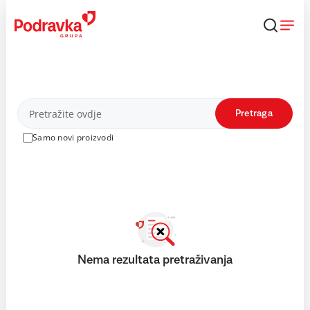
Skip
to
content
Proizvodi
Pretraga
Samo novi proizvodi
Nema rezultata pretraživanja