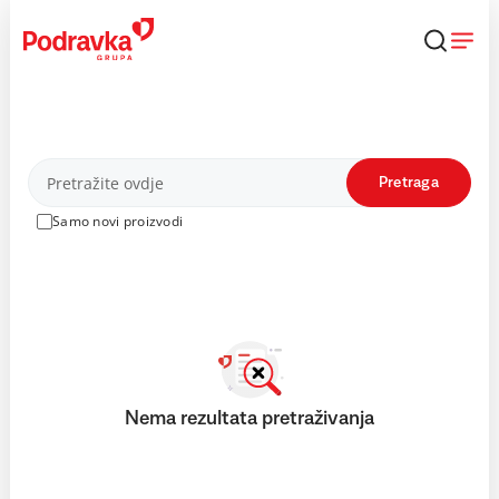
Skip
to
content
Proizvodi
Pretraga
Samo novi proizvodi
Nema rezultata pretraživanja