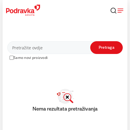
Skip
to
content
Proizvodi
Pretraga
Samo novi proizvodi
Nema rezultata pretraživanja